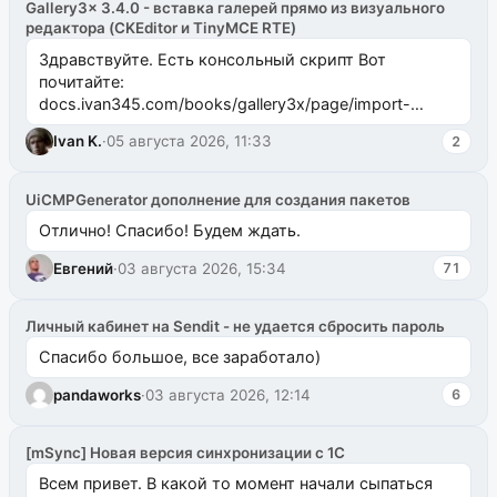
Gallery3x 3.4.0 - вставка галерей прямо из визуального
редактора (CKEditor и TinyMCE RTE)
Здравствуйте. Есть консольный скрипт Вот
почитайте:
docs.ivan345.com/books/gallery3x/page/import-
ms2galleryphp
Ivan K.
·
05 августа 2026, 11:33
2
UiCMPGenerator дополнение для создания пакетов
Отлично! Спасибо! Будем ждать.
Евгений
·
03 августа 2026, 15:34
71
Личный кабинет на Sendit - не удается сбросить пароль
Спасибо большое, все заработало)
pandaworks
·
03 августа 2026, 12:14
6
[mSync] Новая версия синхронизации с 1С
Всем привет. В какой то момент начали сыпаться