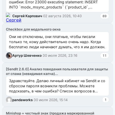
ошибки: Error 23000 executing statement: INSERT
INTO `modx_msync_products` (`product_id`,
`uuid_1c`) VALUES ...
Сергей Карпович
·
02 августа 2026, 10:40
89
Checkbox для модального окна
Они не отключены, они платные, чтобы писали
только те, кому действительно очень надо. Когда
бесплатно люди начинают думать, что я им должен.
Артур Шевченко
·
30 июля 2026, 23:16
11
[SendIt 2.6.0] Анализ поведения пользователя для защиты
от спама (невидимая капча)...
Здравствуйте. Делаю личный кабинет на Sendit и со
сбросом пароля возникли проблемы. Можете
подсказать, в чем ошибка? Список вопросов в
одноименном разделе на modx.pro пока пуст, и,...
pandaworks
·
30 июля 2026, 15:14
1
Minishop + честный знак (продажа маркированной