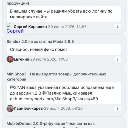
продукции)
В нашем случае мы решили убрать всю логику по
маркировке сайта.
Сергей Карпович
·
30 июля 2026, 14:57
2
Sendex 2.0 не встает на Modx 2.8.8
Спасибо, новый фикс помог.
Евгений
·
29 июля 2026, 11:06
3
MiniShop3 - Не выводятся товары дополнительных
категорий
@SYAN ваша указанная проблема исправлена еще
до версии 1.2.3 @Павлик Мышкин завел:
github.com/modx-pro/MiniShop3/issues/480
github.com/modx-pro/MiniShop3/issues/481Исправим
Иван Бочкарев
·
29 июля 2026, 08:20
3
в б...
MobileDetect 2.0.0-pl функция "планшеты как