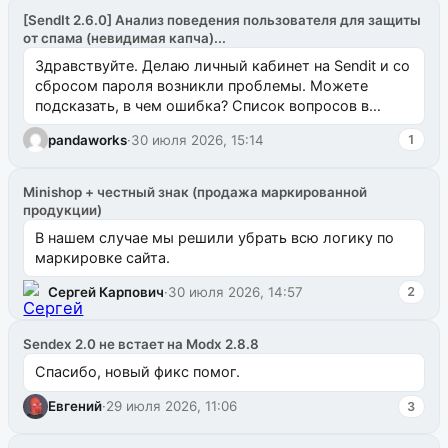
[SendIt 2.6.0] Анализ поведения пользователя для защиты
от спама (невидимая капча)...
Здравствуйте. Делаю личный кабинет на Sendit и со
сбросом пароля возникли проблемы. Можете
подсказать, в чем ошибка? Список вопросов в
одноименном разделе на modx.pro пока пуст, и,...
pandaworks
·
30 июля 2026, 15:14
1
Minishop + честный знак (продажа маркированной
продукции)
В нашем случае мы решили убрать всю логику по
маркировке сайта.
Сергей Карпович
·
30 июля 2026, 14:57
2
Sendex 2.0 не встает на Modx 2.8.8
Спасибо, новый фикс помог.
Евгений
·
29 июля 2026, 11:06
3