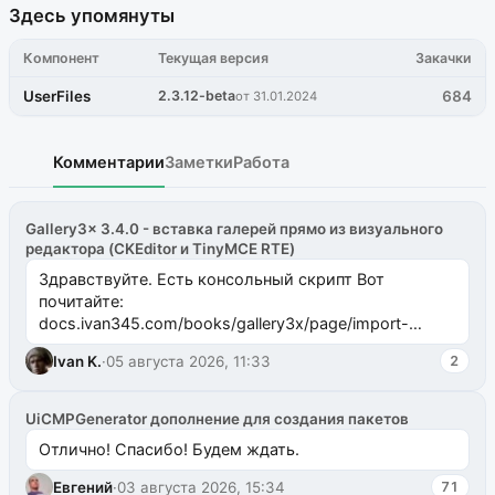
Здесь упомянуты
Компонент
Текущая версия
Закачки
UserFiles
2.3.12-beta
684
от 31.01.2024
Комментарии
Заметки
Работа
Gallery3x 3.4.0 - вставка галерей прямо из визуального
редактора (CKEditor и TinyMCE RTE)
Здравствуйте. Есть консольный скрипт Вот
почитайте:
docs.ivan345.com/books/gallery3x/page/import-
ms2galleryphp
Ivan K.
·
05 августа 2026, 11:33
2
UiCMPGenerator дополнение для создания пакетов
Отлично! Спасибо! Будем ждать.
Евгений
·
03 августа 2026, 15:34
71