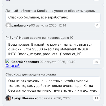
Личный кабинет на Sendit - не удается сбросить пароль
Спасибо большое, все заработало)
pandaworks
·
03 августа 2026, 12:14
6
[mSync] Новая версия синхронизации с 1С
Всем привет. В какой то момент начали сыпаться
ошибки: Error 23000 executing statement: INSERT
INTO `modx_msync_products` (`product_id`,
`uuid_1c`) VALUES ...
Сергей Карпович
·
02 августа 2026, 10:40
89
Checkbox для модального окна
Они не отключены, они платные, чтобы писали
только те, кому действительно очень надо. Когда
бесплатно люди начинают думать, что я им должен.
Артур Шевченко
·
30 июля 2026, 23:16
11