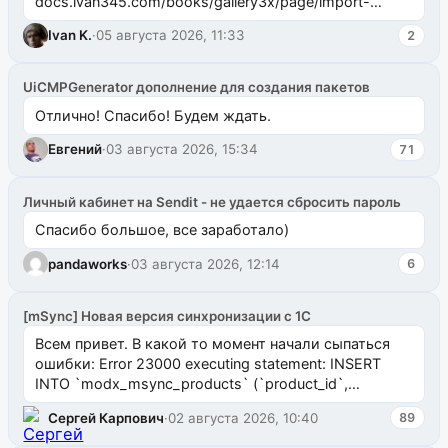
docs.ivan345.com/books/gallery3x/page/import-
ms2galleryphp
Ivan K.
·
05 августа 2026, 11:33
2
UiCMPGenerator дополнение для создания пакетов
Отлично! Спасибо! Будем ждать.
Евгений
·
03 августа 2026, 15:34
71
Личный кабинет на Sendit - не удается сбросить пароль
Спасибо большое, все заработало)
pandaworks
·
03 августа 2026, 12:14
6
[mSync] Новая версия синхронизации с 1С
Всем привет. В какой то момент начали сыпаться
ошибки: Error 23000 executing statement: INSERT
INTO `modx_msync_products` (`product_id`,
`uuid_1c`) VALUES ...
Сергей Карпович
·
02 августа 2026, 10:40
89