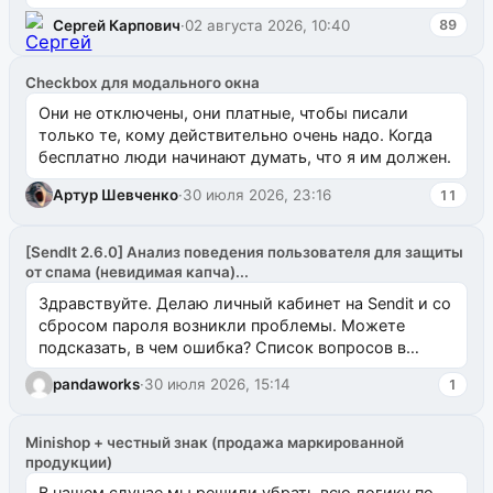
`uuid_1c`) VALUES ...
Сергей Карпович
·
02 августа 2026, 10:40
89
Checkbox для модального окна
Они не отключены, они платные, чтобы писали
только те, кому действительно очень надо. Когда
бесплатно люди начинают думать, что я им должен.
Артур Шевченко
·
30 июля 2026, 23:16
11
[SendIt 2.6.0] Анализ поведения пользователя для защиты
от спама (невидимая капча)...
Здравствуйте. Делаю личный кабинет на Sendit и со
сбросом пароля возникли проблемы. Можете
подсказать, в чем ошибка? Список вопросов в
одноименном разделе на modx.pro пока пуст, и,...
pandaworks
·
30 июля 2026, 15:14
1
Minishop + честный знак (продажа маркированной
продукции)
В нашем случае мы решили убрать всю логику по