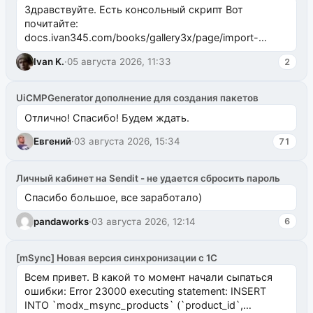
Здравствуйте. Есть консольный скрипт Вот
почитайте:
docs.ivan345.com/books/gallery3x/page/import-
ms2galleryphp
Ivan K.
·
05 августа 2026, 11:33
2
UiCMPGenerator дополнение для создания пакетов
Отлично! Спасибо! Будем ждать.
Евгений
·
03 августа 2026, 15:34
71
Личный кабинет на Sendit - не удается сбросить пароль
Спасибо большое, все заработало)
pandaworks
·
03 августа 2026, 12:14
6
[mSync] Новая версия синхронизации с 1С
Всем привет. В какой то момент начали сыпаться
ошибки: Error 23000 executing statement: INSERT
INTO `modx_msync_products` (`product_id`,