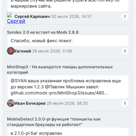
маркировке сайта.
Сергей Карпович
·
30 июля 2026, 14:57
2
Sendex 2.0 не встает на Modx 2.8.8
Спасибо, новый фикс помог.
Евгений
·
29 июля 2026, 11:06
3
MiniShop3 - Не выводятся товары дополнительных
категорий
@SYAN ваша указанная проблема исправлена еще
до версии 1.2.3 @Павлик Мышкин завел:
github.com/modx-pro/MiniShop3/issues/480
github.com/modx-pro/MiniShop3/issues/481Исправим
Иван Бочкарев
·
29 июля 2026, 08:20
3
в б...
MobileDetect 2.0.0-pl функция "планшеты как
стандартные браузеры не работает"
в 2.1.0-pl баг исправлен