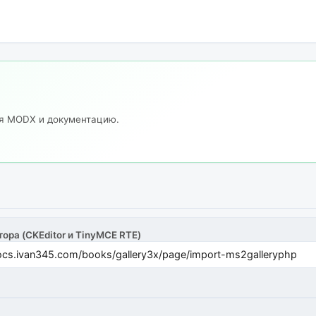
ия MODX и документацию.
тора (CKEditor и TinyMCE RTE)
cs.ivan345.com/books/gallery3x/page/import-ms2galleryphp