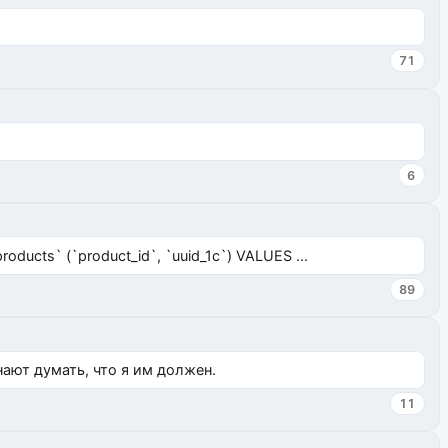
71
6
ucts` (`product_id`, `uuid_1c`) VALUES ...
89
нают думать, что я им должен.
11