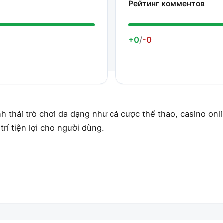
Рейтинг комментов
+0
/
-0
sinh thái trò chơi đa dạng như cá cược thể thao, casino o
rí tiện lợi cho người dùng.