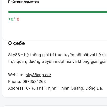
Рейтинг заметок
+0
/
-0
О себе
Sky88 – hệ thống giải trí trực tuyến nổi bật với hệ 
trực quan, đường truyền mượt mà và không gian giải t
Website:
sky88app.co/
.
Phone: 0876531267.
Address: 67 P. Thái Thịnh, Thịnh Quang, Đống Đa.