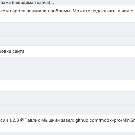
спама (невидимая капча)...
росом пароля возникли проблемы. Можете подсказать, в чем 
)
овке сайта.
ub.com/modx-pro/MiniShop3/issues/480 github.com/modx-