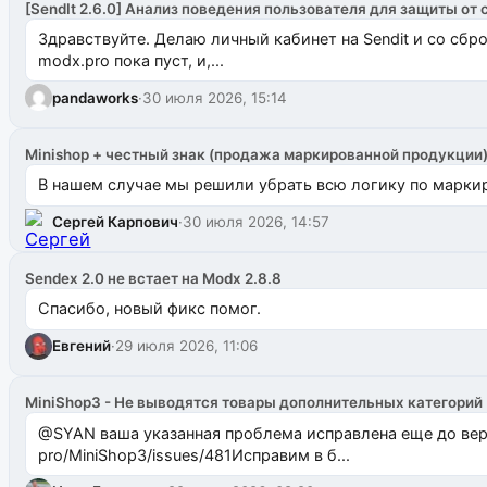
[SendIt 2.6.0] Анализ поведения пользователя для защиты от 
Здравствуйте. Делаю личный кабинет на Sendit и со сб
modx.pro пока пуст, и,...
pandaworks
·
30 июля 2026, 15:14
Minishop + честный знак (продажа маркированной продукции
В нашем случае мы решили убрать всю логику по маркир
Сергей Карпович
·
30 июля 2026, 14:57
Sendex 2.0 не встает на Modx 2.8.8
Спасибо, новый фикс помог.
Евгений
·
29 июля 2026, 11:06
MiniShop3 - Не выводятся товары дополнительных категорий
@SYAN ваша указанная проблема исправлена еще до версии 1.2.3 @Павлик Мышкин завел: gith
pro/MiniShop3/issues/481Исправим в б...