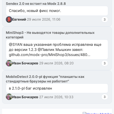
Sendex 2.0 не встает на Modx 2.8.8
Спасибо, новый фикс помог.
Евгений
·
29 июля 2026, 11:06
3
MiniShop3 - Не выводятся товары дополнительных
категорий
@SYAN ваша указанная проблема исправлена еще
до версии 1.2.3 @Павлик Мышкин завел:
github.com/modx-pro/MiniShop3/issues/480
github.com/modx-pro/MiniShop3/issues/481Исправим
Иван Бочкарев
·
29 июля 2026, 08:20
3
в б...
MobileDetect 2.0.0-pl функция "планшеты как
стандартные браузеры не работает"
в 2.1.0-pl баг исправлен
Иван Бочкарев
·
27 июля 2026, 10:33
3