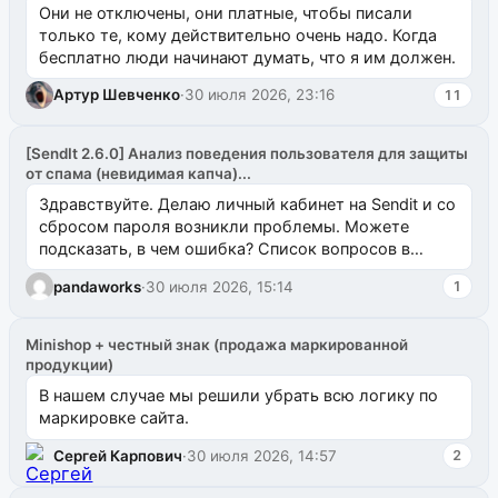
Они не отключены, они платные, чтобы писали
только те, кому действительно очень надо. Когда
бесплатно люди начинают думать, что я им должен.
Артур Шевченко
·
30 июля 2026, 23:16
11
[SendIt 2.6.0] Анализ поведения пользователя для защиты
от спама (невидимая капча)...
Здравствуйте. Делаю личный кабинет на Sendit и со
сбросом пароля возникли проблемы. Можете
подсказать, в чем ошибка? Список вопросов в
одноименном разделе на modx.pro пока пуст, и,...
pandaworks
·
30 июля 2026, 15:14
1
Minishop + честный знак (продажа маркированной
продукции)
В нашем случае мы решили убрать всю логику по
маркировке сайта.
Сергей Карпович
·
30 июля 2026, 14:57
2