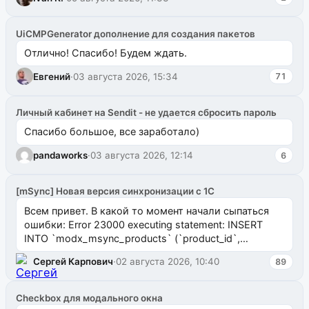
UiCMPGenerator дополнение для создания пакетов
Отлично! Спасибо! Будем ждать.
Евгений
·
03 августа 2026, 15:34
71
Личный кабинет на Sendit - не удается сбросить пароль
Спасибо большое, все заработало)
pandaworks
·
03 августа 2026, 12:14
6
[mSync] Новая версия синхронизации с 1С
Всем привет. В какой то момент начали сыпаться
ошибки: Error 23000 executing statement: INSERT
INTO `modx_msync_products` (`product_id`,
`uuid_1c`) VALUES ...
Сергей Карпович
·
02 августа 2026, 10:40
89
Checkbox для модального окна