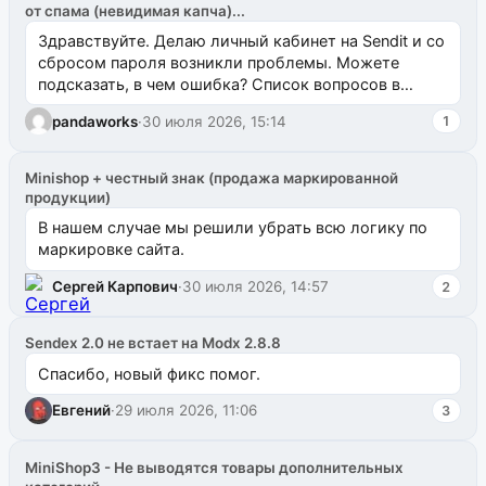
от спама (невидимая капча)...
Здравствуйте. Делаю личный кабинет на Sendit и со
сбросом пароля возникли проблемы. Можете
подсказать, в чем ошибка? Список вопросов в
одноименном разделе на modx.pro пока пуст, и,...
pandaworks
·
30 июля 2026, 15:14
1
Minishop + честный знак (продажа маркированной
продукции)
В нашем случае мы решили убрать всю логику по
маркировке сайта.
Сергей Карпович
·
30 июля 2026, 14:57
2
Sendex 2.0 не встает на Modx 2.8.8
Спасибо, новый фикс помог.
Евгений
·
29 июля 2026, 11:06
3
MiniShop3 - Не выводятся товары дополнительных