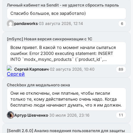
Личный кабинет на Sendit - не удается сбросить пароль
Спасибо большое, все заработало)
pandaworks
·
03 августа 2026, 12:14
6
[mSync] Новая версия синхронизации с 1С
Всем привет. В какой то момент начали сыпаться
ошибки: Error 23000 executing statement: INSERT
INTO `modx_msync_products` (`product_id`,
`uuid_1c`) VALUES ...
Сергей Карпович
·
02 августа 2026, 10:40
89
Checkbox для модального окна
Они не отключены, они платные, чтобы писали
только те, кому действительно очень надо. Когда
бесплатно люди начинают думать, что я им должен.
Артур Шевченко
·
30 июля 2026, 23:16
11
[SendIt 2.6.0] Анализ поведения пользователя для защиты