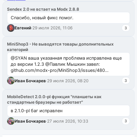
Sendex 2.0 не встает на Modx 2.8.8
Спасибо, новый фикс помог.
Евгений
·
29 июля 2026, 11:06
3
MiniShop3 - Не выводятся товары дополнительных
категорий
@SYAN ваша указанная проблема исправлена еще
до версии 1.2.3 @Павлик Мышкин завел:
github.com/modx-pro/MiniShop3/issues/480
github.com/modx-pro/MiniShop3/issues/481Исправим
Иван Бочкарев
·
29 июля 2026, 08:20
3
в б...
MobileDetect 2.0.0-pl функция "планшеты как
стандартные браузеры не работает"
в 2.1.0-pl баг исправлен
Иван Бочкарев
·
27 июля 2026, 10:33
3