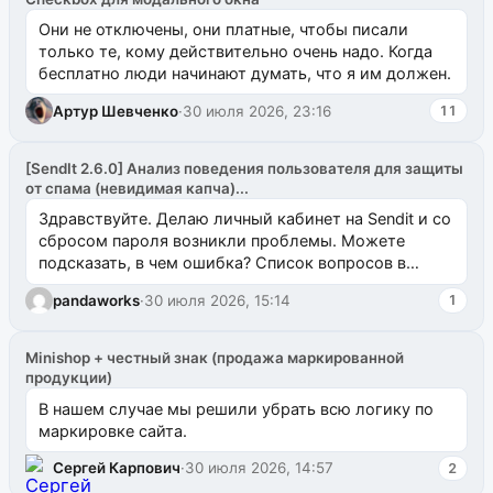
Они не отключены, они платные, чтобы писали
только те, кому действительно очень надо. Когда
бесплатно люди начинают думать, что я им должен.
Артур Шевченко
·
30 июля 2026, 23:16
11
[SendIt 2.6.0] Анализ поведения пользователя для защиты
от спама (невидимая капча)...
Здравствуйте. Делаю личный кабинет на Sendit и со
сбросом пароля возникли проблемы. Можете
подсказать, в чем ошибка? Список вопросов в
одноименном разделе на modx.pro пока пуст, и,...
pandaworks
·
30 июля 2026, 15:14
1
Minishop + честный знак (продажа маркированной
продукции)
В нашем случае мы решили убрать всю логику по
маркировке сайта.
Сергей Карпович
·
30 июля 2026, 14:57
2