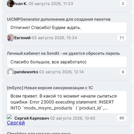
Ivan K.
·
05 августа 2026, 11:33
2
UiCMPGenerator дополнение для создания пакетов
Отлично! Спасибо! Будем ждать.
Евгений
·
03 августа 2026, 15:34
71
Личный кабинет на Sendit - не удается сбросить пароль
Спасибо большое, все заработало)
pandaworks
·
03 августа 2026, 12:14
6
[mSync] Новая версия синхронизации с 1С
Всем привет. В какой то момент начали сыпаться
ошибки: Error 23000 executing statement: INSERT
INTO `modx_msync_products` (`product_id`,
`uuid_1c`) VALUES ...
Сергей Карпович
·
02 августа 2026, 10:40
89
Checkbox для модального окна