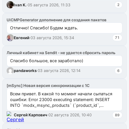
ms2galleryphp
Ivan K.
·
05 августа 2026, 11:33
2
UiCMPGenerator дополнение для создания пакетов
Отлично! Спасибо! Будем ждать.
Евгений
·
03 августа 2026, 15:34
71
Личный кабинет на Sendit - не удается сбросить пароль
Спасибо большое, все заработало)
pandaworks
·
03 августа 2026, 12:14
6
[mSync] Новая версия синхронизации с 1С
Всем привет. В какой то момент начали сыпаться
ошибки: Error 23000 executing statement: INSERT
INTO `modx_msync_products` (`product_id`,
`uuid_1c`) VALUES ...
Сергей Карпович
·
02 августа 2026, 10:40
89