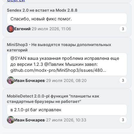
Sendex 2.0 не встает на Modx 2.8.8
Спасибо, новый фикс помог.
Евгений
·
29 июля 2026, 11:06
3
MiniShop3 - Не выводятся товары дополнительных
категорий
@SYAN ваша указанная проблема исправлена еще
до версии 1.2.3 @Павлик Мышкин завел:
github.com/modx-pro/MiniShop3/issues/480
github.com/modx-pro/MiniShop3/issues/481Исправим
Иван Бочкарев
·
29 июля 2026, 08:20
3
в б...
MobileDetect 2.0.0-pl функция "планшеты как
стандартные браузеры не работает"
в 2.1.0-pl баг исправлен
Иван Бочкарев
·
27 июля 2026, 10:33
3