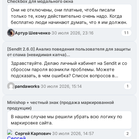
Checkbox для модального окна
Они не отключены, они платные, чтобы писали
только те, кому действительно очень надо. Когда
бесплатно люди начинают думать, что я им должен.
Артур Шевченко
·
30 июля 2026, 23:16
11
[SendIt 2.6.0] Анализ поведения пользователя для защиты
от спама (невидимая капча)...
Здравствуйте. Делаю личный кабинет на Sendit и со
сбросом пароля возникли проблемы. Можете
подсказать, в чем ошибка? Список вопросов в
одноименном разделе на modx.pro пока пуст, и,...
pandaworks
·
30 июля 2026, 15:14
1
Minishop + честный знак (продажа маркированной
продукции)
В нашем случае мы решили убрать всю логику по
маркировке сайта.
Сергей Карпович
·
30 июля 2026, 14:57
2