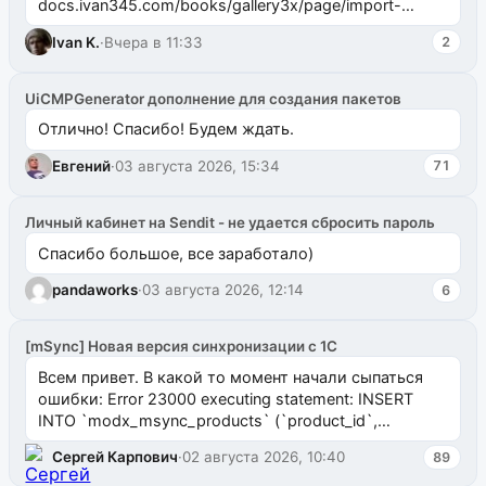
docs.ivan345.com/books/gallery3x/page/import-
ms2galleryphp
Ivan K.
·
Вчера в 11:33
2
UiCMPGenerator дополнение для создания пакетов
Отлично! Спасибо! Будем ждать.
Евгений
·
03 августа 2026, 15:34
71
Личный кабинет на Sendit - не удается сбросить пароль
Спасибо большое, все заработало)
pandaworks
·
03 августа 2026, 12:14
6
[mSync] Новая версия синхронизации с 1С
Всем привет. В какой то момент начали сыпаться
ошибки: Error 23000 executing statement: INSERT
INTO `modx_msync_products` (`product_id`,
`uuid_1c`) VALUES ...
Сергей Карпович
·
02 августа 2026, 10:40
89