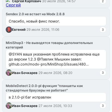
Сергей Карпович
·
30 июля 2026, 14:57
2
Sendex 2.0 не встает на Modx 2.8.8
Спасибо, новый фикс помог.
Евгений
·
29 июля 2026, 11:06
3
MiniShop3 - Не выводятся товары дополнительных
категорий
@SYAN ваша указанная проблема исправлена еще
до версии 1.2.3 @Павлик Мышкин завел:
github.com/modx-pro/MiniShop3/issues/480
github.com/modx-pro/MiniShop3/issues/481Исправим
Иван Бочкарев
·
29 июля 2026, 08:20
3
в б...
MobileDetect 2.0.0-pl функция "планшеты как
стандартные браузеры не работает"
в 2.1.0-pl баг исправлен
Иван Бочкарев
·
27 июля 2026, 10:33
3