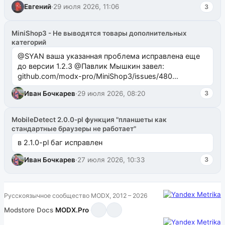
Евгений
·
29 июля 2026, 11:06
3
MiniShop3 - Не выводятся товары дополнительных
категорий
@SYAN ваша указанная проблема исправлена еще
до версии 1.2.3 @Павлик Мышкин завел:
github.com/modx-pro/MiniShop3/issues/480
github.com/modx-pro/MiniShop3/issues/481Исправим
Иван Бочкарев
·
29 июля 2026, 08:20
3
в б...
MobileDetect 2.0.0-pl функция "планшеты как
стандартные браузеры не работает"
в 2.1.0-pl баг исправлен
Иван Бочкарев
·
27 июля 2026, 10:33
3
Русскоязычное сообщество MODX, 2012 – 2026
Modstore
·
Docs
·
MODX.Pro
·