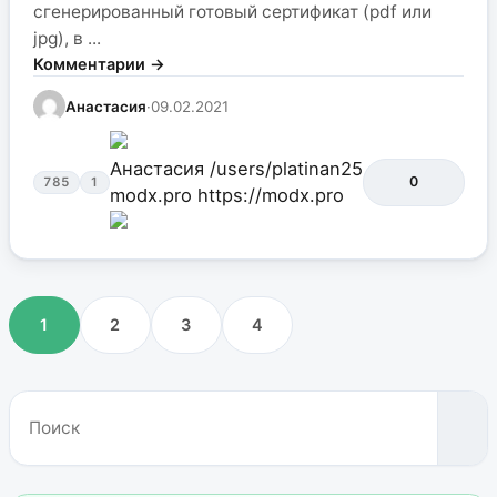
сгенерированный готовый сертификат (pdf или
jpg), в ...
Комментарии →
Анастасия
·
09.02.2021
Анастасия
/users/platinan25
0
785
1
modx.pro
https://modx.pro
1
2
3
4