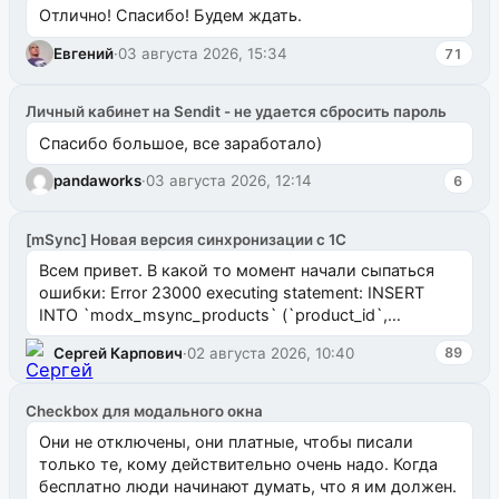
Отлично! Спасибо! Будем ждать.
Евгений
·
03 августа 2026, 15:34
71
Личный кабинет на Sendit - не удается сбросить пароль
Спасибо большое, все заработало)
pandaworks
·
03 августа 2026, 12:14
6
[mSync] Новая версия синхронизации с 1С
Всем привет. В какой то момент начали сыпаться
ошибки: Error 23000 executing statement: INSERT
INTO `modx_msync_products` (`product_id`,
`uuid_1c`) VALUES ...
Сергей Карпович
·
02 августа 2026, 10:40
89
Checkbox для модального окна
Они не отключены, они платные, чтобы писали
только те, кому действительно очень надо. Когда
бесплатно люди начинают думать, что я им должен.