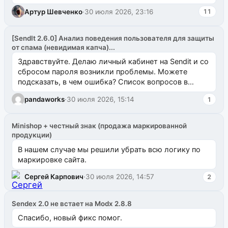
Артур Шевченко
·
30 июля 2026, 23:16
11
[SendIt 2.6.0] Анализ поведения пользователя для защиты
от спама (невидимая капча)...
Здравствуйте. Делаю личный кабинет на Sendit и со
сбросом пароля возникли проблемы. Можете
подсказать, в чем ошибка? Список вопросов в
одноименном разделе на modx.pro пока пуст, и,...
pandaworks
·
30 июля 2026, 15:14
1
Minishop + честный знак (продажа маркированной
продукции)
В нашем случае мы решили убрать всю логику по
маркировке сайта.
Сергей Карпович
·
30 июля 2026, 14:57
2
Sendex 2.0 не встает на Modx 2.8.8
Спасибо, новый фикс помог.