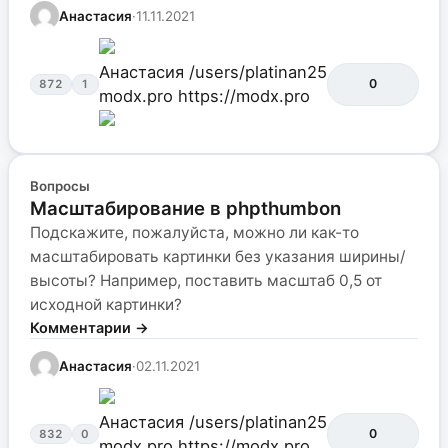
Анастасия
·
11.11.2021
Анастасия
/users/platinan25
0
872
1
modx.pro
https://modx.pro
Вопросы
Масштабирование в phpthumbon
Подскажите, пожалуйста, можно ли как-то
масштабировать картинки без указания ширины/
высоты? Например, поставить масштаб 0,5 от
исходной картинки?
Комментарии →
Анастасия
·
02.11.2021
Анастасия
/users/platinan25
0
832
0
modx.pro
https://modx.pro