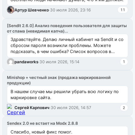
Артур Шевченко
·
30 июля 2026, 23:16
11
[SendIt 2.6.0] Анализ поведения пользователя для защиты
от спама (невидимая капча)...
Здравствуйте. Делаю личный кабинет на Sendit и со
сбросом пароля возникли проблемы. Можете
подсказать, в чем ошибка? Список вопросов в
одноименном разделе на modx.pro пока пуст, и,...
pandaworks
·
30 июля 2026, 15:14
1
Minishop + честный знак (продажа маркированной
продукции)
В нашем случае мы решили убрать всю логику по
маркировке сайта.
Сергей Карпович
·
30 июля 2026, 14:57
2
Sendex 2.0 не встает на Modx 2.8.8
Спасибо, новый фикс помог.