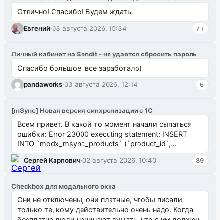
Отлично! Спасибо! Будем ждать.
Евгений
·
03 августа 2026, 15:34
71
Личный кабинет на Sendit - не удается сбросить пароль
Спасибо большое, все заработало)
pandaworks
·
03 августа 2026, 12:14
6
[mSync] Новая версия синхронизации с 1С
Всем привет. В какой то момент начали сыпаться
ошибки: Error 23000 executing statement: INSERT
INTO `modx_msync_products` (`product_id`,
`uuid_1c`) VALUES ...
Сергей Карпович
·
02 августа 2026, 10:40
89
Checkbox для модального окна
Они не отключены, они платные, чтобы писали
только те, кому действительно очень надо. Когда
бесплатно люди начинают думать, что я им должен.