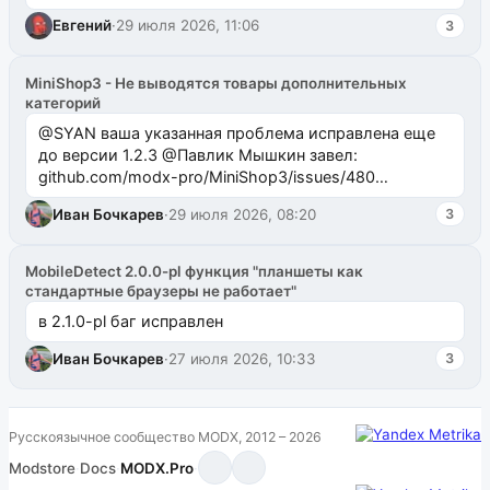
Евгений
·
29 июля 2026, 11:06
3
MiniShop3 - Не выводятся товары дополнительных
категорий
@SYAN ваша указанная проблема исправлена еще
до версии 1.2.3 @Павлик Мышкин завел:
github.com/modx-pro/MiniShop3/issues/480
github.com/modx-pro/MiniShop3/issues/481Исправим
Иван Бочкарев
·
29 июля 2026, 08:20
3
в б...
MobileDetect 2.0.0-pl функция "планшеты как
стандартные браузеры не работает"
в 2.1.0-pl баг исправлен
Иван Бочкарев
·
27 июля 2026, 10:33
3
Русскоязычное сообщество MODX, 2012 – 2026
Modstore
·
Docs
·
MODX.Pro
·