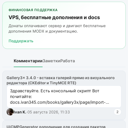
ФИНАНСОВАЯ ПОДДЕРЖКА
VPS, бесплатные дополнения и docs
Донаты оплачивают сервер и двигают бесплатные
дополнения MODX и документацию.
Поддержать
Комментарии
Заметки
Работа
Gallery3x 3.4.0 - вставка галерей прямо из визуального
редактора (CKEditor и TinyMCE RTE)
Здравствуйте. Есть консольный скрипт Вот
почитайте:
docs.ivan345.com/books/gallery3x/page/import-
ms2galleryphp
Ivan K.
·
05 августа 2026, 11:33
2
UiCMPGenerator дополнение для создания пакетов