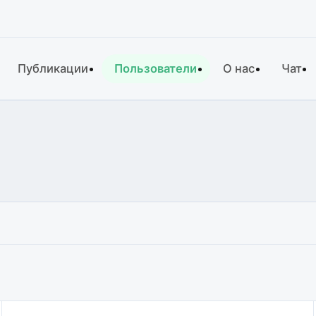
Публикации
Пользователи
О нас
Чат