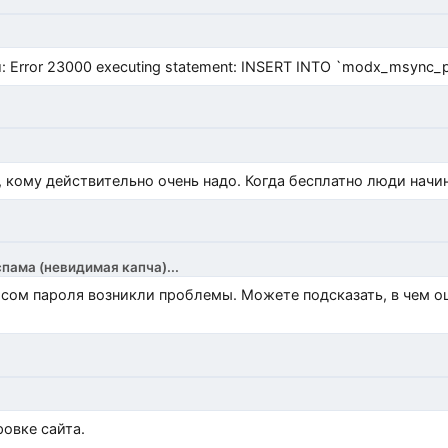
Error 23000 executing statement: INSERT INTO `modx_msync_prod
, кому действительно очень надо. Когда бесплатно люди начи
спама (невидимая капча)...
росом пароля возникли проблемы. Можете подсказать, в чем 
)
овке сайта.