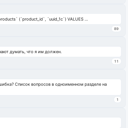
ucts` (`product_id`, `uuid_1c`) VALUES ...
89
нают думать, что я им должен.
11
ошибка? Список вопросов в одноименном разделе на
1