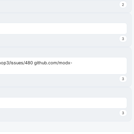
2
3
3
3