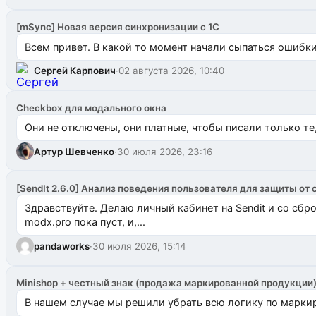
[mSync] Новая версия синхронизации с 1С
Всем привет. В какой то момент начали сыпаться ошибки: 
Сергей Карпович
·
02 августа 2026, 10:40
Checkbox для модального окна
Они не отключены, они платные, чтобы писали только те
Артур Шевченко
·
30 июля 2026, 23:16
[SendIt 2.6.0] Анализ поведения пользователя для защиты от 
Здравствуйте. Делаю личный кабинет на Sendit и со сб
modx.pro пока пуст, и,...
pandaworks
·
30 июля 2026, 15:14
Minishop + честный знак (продажа маркированной продукции
В нашем случае мы решили убрать всю логику по маркир