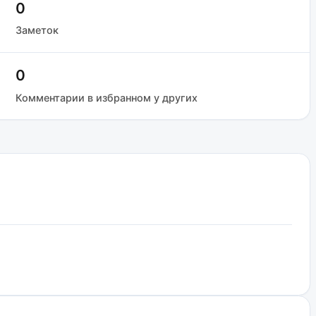
0
Заметок
0
Комментарии в избранном у других