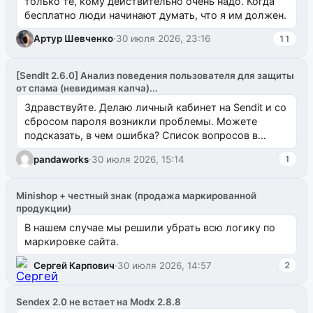
только те, кому действительно очень надо. Когда
бесплатно люди начинают думать, что я им должен.
Артур Шевченко
·
30 июля 2026, 23:16
11
[SendIt 2.6.0] Анализ поведения пользователя для защиты
от спама (невидимая капча)...
Здравствуйте. Делаю личный кабинет на Sendit и со
сбросом пароля возникли проблемы. Можете
подсказать, в чем ошибка? Список вопросов в
одноименном разделе на modx.pro пока пуст, и,...
pandaworks
·
30 июля 2026, 15:14
1
Minishop + честный знак (продажа маркированной
продукции)
В нашем случае мы решили убрать всю логику по
маркировке сайта.
Сергей Карпович
·
30 июля 2026, 14:57
2
Sendex 2.0 не встает на Modx 2.8.8