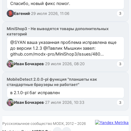
Спасибо, новый фикс помог.
Евгений
·
29 июля 2026, 11:06
3
MiniShop3 - Не выводятся товары дополнительных
категорий
@SYAN ваша указанная проблема исправлена еще
до версии 1.2.3 @Павлик Мышкин завел:
github.com/modx-pro/MiniShop3/issues/480
github.com/modx-pro/MiniShop3/issues/481Исправим
Иван Бочкарев
·
29 июля 2026, 08:20
3
в б...
MobileDetect 2.0.0-pl функция "планшеты как
стандартные браузеры не работает"
в 2.1.0-pl баг исправлен
Иван Бочкарев
·
27 июля 2026, 10:33
3
Русскоязычное сообщество MODX, 2012 – 2026