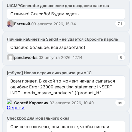
UiCMPGenerator дополнение для создания пакетов
Отлично! Спасибо! Будем ждать.
Евгений
·
03 августа 2026, 15:34
71
Личный кабинет на Sendit - не удается сбросить пароль
Спасибо большое, все заработало)
pandaworks
·
03 августа 2026, 12:14
6
[mSync] Новая версия синхронизации с 1С
Всем привет. В какой то момент начали сыпаться
ошибки: Error 23000 executing statement: INSERT
INTO `modx_msync_products` (`product_id`,
`uuid_1c`) VALUES ...
Сергей Карпович
·
02 августа 2026, 10:40
89
Checkbox для модального окна
Они не отключены, они платные, чтобы писали