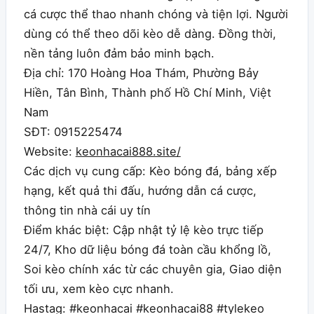
cá cược thể thao nhanh chóng và tiện lợi. Người
dùng có thể theo dõi kèo dễ dàng. Đồng thời,
nền tảng luôn đảm bảo minh bạch.
Địa chỉ: 170 Hoàng Hoa Thám, Phường Bảy
Hiền, Tân Bình, Thành phố Hồ Chí Minh, Việt
Nam
SĐT: 0915225474
Website:
keonhacai888.site/
Các dịch vụ cung cấp: Kèo bóng đá, bảng xếp
hạng, kết quả thi đấu, hướng dẫn cá cược,
thông tin nhà cái uy tín
Điểm khác biệt: Cập nhật tỷ lệ kèo trực tiếp
24/7, Kho dữ liệu bóng đá toàn cầu khổng lồ,
Soi kèo chính xác từ các chuyên gia, Giao diện
tối ưu, xem kèo cực nhanh.
Hastag: #keonhacai #keonhacai88 #tylekeo