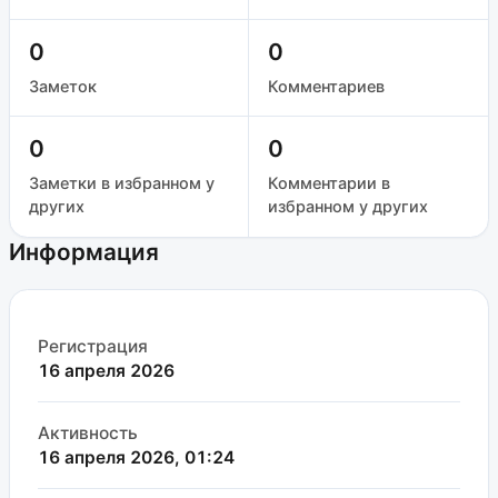
0
0
Заметок
Комментариев
0
0
Заметки в избранном у
Комментарии в
других
избранном у других
Информация
Регистрация
16 апреля 2026
Активность
16 апреля 2026, 01:24