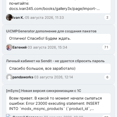
почитайте:
docs.ivan345.com/books/gallery3x/page/import-
ms2galleryphp
Ivan K.
·
05 августа 2026, 11:33
2
UiCMPGenerator дополнение для создания пакетов
Отлично! Спасибо! Будем ждать.
Евгений
·
03 августа 2026, 15:34
71
Личный кабинет на Sendit - не удается сбросить пароль
Спасибо большое, все заработало)
pandaworks
·
03 августа 2026, 12:14
6
[mSync] Новая версия синхронизации с 1С
Всем привет. В какой то момент начали сыпаться
ошибки: Error 23000 executing statement: INSERT
INTO `modx_msync_products` (`product_id`,
`uuid_1c`) VALUES ...