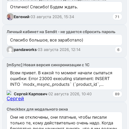
Отлично! Спасибо! Будем ждать.
Евгений
·
03 августа 2026, 15:34
71
Личный кабинет на Sendit - не удается сбросить пароль
Спасибо большое, все заработало)
pandaworks
·
03 августа 2026, 12:14
6
[mSync] Новая версия синхронизации с 1С
Всем привет. В какой то момент начали сыпаться
ошибки: Error 23000 executing statement: INSERT
INTO `modx_msync_products` (`product_id`,
`uuid_1c`) VALUES ...
Сергей Карпович
·
02 августа 2026, 10:40
89
Checkbox для модального окна
Они не отключены, они платные, чтобы писали
только те, кому действительно очень надо. Когда
бесплатно люди начинают думать, что я им должен.