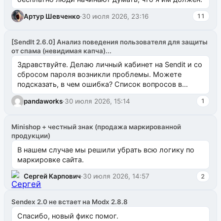
Артур Шевченко
·
30 июля 2026, 23:16
11
[SendIt 2.6.0] Анализ поведения пользователя для защиты
от спама (невидимая капча)...
Здравствуйте. Делаю личный кабинет на Sendit и со
сбросом пароля возникли проблемы. Можете
подсказать, в чем ошибка? Список вопросов в
одноименном разделе на modx.pro пока пуст, и,...
pandaworks
·
30 июля 2026, 15:14
1
Minishop + честный знак (продажа маркированной
продукции)
В нашем случае мы решили убрать всю логику по
маркировке сайта.
Сергей Карпович
·
30 июля 2026, 14:57
2
Sendex 2.0 не встает на Modx 2.8.8
Спасибо, новый фикс помог.