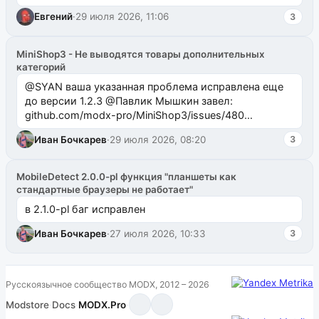
Евгений
·
29 июля 2026, 11:06
3
MiniShop3 - Не выводятся товары дополнительных
категорий
@SYAN ваша указанная проблема исправлена еще
до версии 1.2.3 @Павлик Мышкин завел:
github.com/modx-pro/MiniShop3/issues/480
github.com/modx-pro/MiniShop3/issues/481Исправим
Иван Бочкарев
·
29 июля 2026, 08:20
3
в б...
MobileDetect 2.0.0-pl функция "планшеты как
стандартные браузеры не работает"
в 2.1.0-pl баг исправлен
Иван Бочкарев
·
27 июля 2026, 10:33
3
Русскоязычное сообщество MODX, 2012 – 2026
Modstore
·
Docs
·
MODX.Pro
·