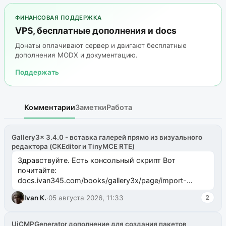
ФИНАНСОВАЯ ПОДДЕРЖКА
VPS, бесплатные дополнения и docs
Донаты оплачивают сервер и двигают бесплатные
дополнения MODX и документацию.
Поддержать
Комментарии
Заметки
Работа
Gallery3x 3.4.0 - вставка галерей прямо из визуального
редактора (CKEditor и TinyMCE RTE)
Здравствуйте. Есть консольный скрипт Вот
почитайте:
docs.ivan345.com/books/gallery3x/page/import-
ms2galleryphp
Ivan K.
·
05 августа 2026, 11:33
2
UiCMPGenerator дополнение для создания пакетов