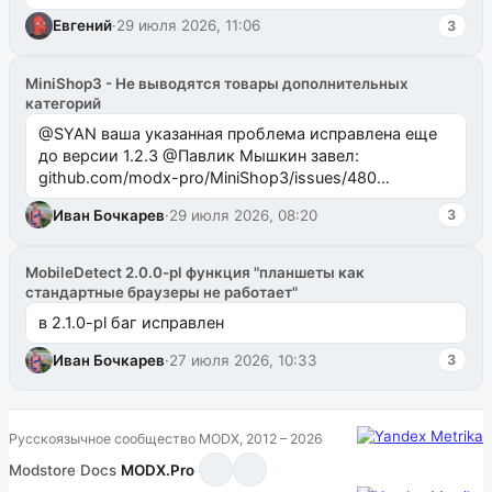
Евгений
·
29 июля 2026, 11:06
3
MiniShop3 - Не выводятся товары дополнительных
категорий
@SYAN ваша указанная проблема исправлена еще
до версии 1.2.3 @Павлик Мышкин завел:
github.com/modx-pro/MiniShop3/issues/480
github.com/modx-pro/MiniShop3/issues/481Исправим
Иван Бочкарев
·
29 июля 2026, 08:20
3
в б...
MobileDetect 2.0.0-pl функция "планшеты как
стандартные браузеры не работает"
в 2.1.0-pl баг исправлен
Иван Бочкарев
·
27 июля 2026, 10:33
3
Русскоязычное сообщество MODX, 2012 – 2026
Modstore
·
Docs
·
MODX.Pro
·