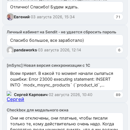
Отлично! Спасибо! Будем ждать.
Евгений
·
03 августа 2026, 15:34
71
Личный кабинет на Sendit - не удается сбросить пароль
Спасибо большое, все заработало)
pandaworks
·
03 августа 2026, 12:14
6
[mSync] Новая версия синхронизации с 1С
Всем привет. В какой то момент начали сыпаться
ошибки: Error 23000 executing statement: INSERT
INTO `modx_msync_products` (`product_id`,
`uuid_1c`) VALUES ...
Сергей Карпович
·
02 августа 2026, 10:40
89
Checkbox для модального окна
Они не отключены, они платные, чтобы писали
только те, кому действительно очень надо. Когда
бесплатно люди начинают думать, что я им должен.