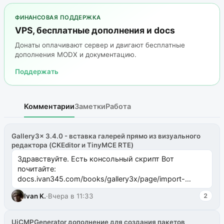
ФИНАНСОВАЯ ПОДДЕРЖКА
VPS, бесплатные дополнения и docs
Донаты оплачивают сервер и двигают бесплатные
дополнения MODX и документацию.
Поддержать
Комментарии
Заметки
Работа
Gallery3x 3.4.0 - вставка галерей прямо из визуального
редактора (CKEditor и TinyMCE RTE)
Здравствуйте. Есть консольный скрипт Вот
почитайте:
docs.ivan345.com/books/gallery3x/page/import-
ms2galleryphp
Ivan K.
·
Вчера в 11:33
2
UiCMPGenerator дополнение для создания пакетов