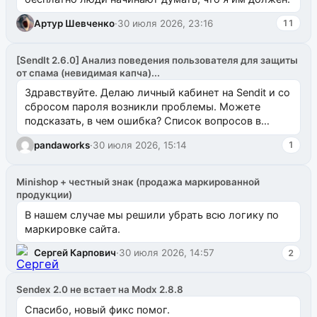
Артур Шевченко
·
30 июля 2026, 23:16
11
[SendIt 2.6.0] Анализ поведения пользователя для защиты
от спама (невидимая капча)...
Здравствуйте. Делаю личный кабинет на Sendit и со
сбросом пароля возникли проблемы. Можете
подсказать, в чем ошибка? Список вопросов в
одноименном разделе на modx.pro пока пуст, и,...
pandaworks
·
30 июля 2026, 15:14
1
Minishop + честный знак (продажа маркированной
продукции)
В нашем случае мы решили убрать всю логику по
маркировке сайта.
Сергей Карпович
·
30 июля 2026, 14:57
2
Sendex 2.0 не встает на Modx 2.8.8
Спасибо, новый фикс помог.