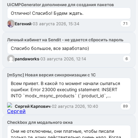
UiCMPGenerator дополнение для создания пакетов
Отлично! Спасибо! Будем ждать.
Евгений
·
03 августа 2026, 15:34
71
Личный кабинет на Sendit - не удается сбросить пароль
Спасибо большое, все заработало)
pandaworks
·
03 августа 2026, 12:14
6
[mSync] Новая версия синхронизации с 1С
Всем привет. В какой то момент начали сыпаться
ошибки: Error 23000 executing statement: INSERT
INTO `modx_msync_products` (`product_id`,
`uuid_1c`) VALUES ...
Сергей Карпович
·
02 августа 2026, 10:40
89
Checkbox для модального окна
Они не отключены, они платные, чтобы писали
только те, кому действительно очень надо. Когда