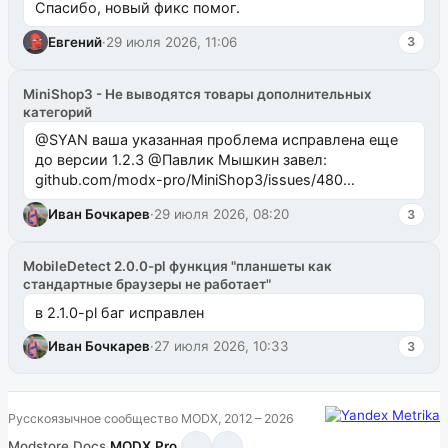
Спасибо, новый фикс помог.
Евгений
·
29 июля 2026, 11:06
3
MiniShop3 - Не выводятся товары дополнительных
категорий
@SYAN ваша указанная проблема исправлена еще
до версии 1.2.3 @Павлик Мышкин завел:
github.com/modx-pro/MiniShop3/issues/480
github.com/modx-pro/MiniShop3/issues/481Исправим
Иван Бочкарев
·
29 июля 2026, 08:20
3
в б...
MobileDetect 2.0.0-pl функция "планшеты как
стандартные браузеры не работает"
в 2.1.0-pl баг исправлен
Иван Бочкарев
·
27 июля 2026, 10:33
3
Русскоязычное сообщество MODX, 2012 – 2026
Modstore
·
Docs
·
MODX.Pro
·