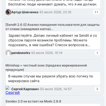
бесплатно люди начинают думать, что я им должен.
Артур Шевченко
·
30 июля 2026, 23:16
11
[SendIt 2.6.0] Анализ поведения пользователя для защиты
от спама (невидимая капча)...
Здравствуйте. Делаю личный кабинет на Sendit и со
сбросом пароля возникли проблемы. Можете
подсказать, в чем ошибка? Список вопросов в
одноименном разделе на modx.pro пока пуст, и,...
pandaworks
·
30 июля 2026, 15:14
1
Minishop + честный знак (продажа маркированной
продукции)
В нашем случае мы решили убрать всю логику по
маркировке сайта.
Сергей Карпович
·
30 июля 2026, 14:57
2
Sendex 2.0 не встает на Modx 2.8.8