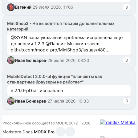
Евгений
·
29 июля 2026, 11:06
3
MiniShop3 - Не выводятся товары дополнительных
категорий
@SYAN ваша указанная проблема исправлена еще
до версии 1.2.3 @Павлик Мышкин завел:
github.com/modx-pro/MiniShop3/issues/480
github.com/modx-pro/MiniShop3/issues/481Исправим
Иван Бочкарев
·
29 июля 2026, 08:20
3
в б...
MobileDetect 2.0.0-pl функция "планшеты как
стандартные браузеры не работает"
в 2.1.0-pl баг исправлен
Иван Бочкарев
·
27 июля 2026, 10:33
3
Русскоязычное сообщество MODX, 2012 – 2026
Modstore
·
Docs
·
MODX.Pro
·