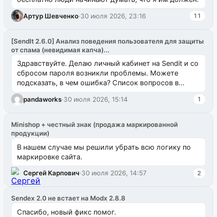
Артур Шевченко
·
30 июля 2026, 23:16
11
[SendIt 2.6.0] Анализ поведения пользователя для защиты
от спама (невидимая капча)...
Здравствуйте. Делаю личный кабинет на Sendit и со
сбросом пароля возникли проблемы. Можете
подсказать, в чем ошибка? Список вопросов в
одноименном разделе на modx.pro пока пуст, и,...
pandaworks
·
30 июля 2026, 15:14
1
Minishop + честный знак (продажа маркированной
продукции)
В нашем случае мы решили убрать всю логику по
маркировке сайта.
Сергей Карпович
·
30 июля 2026, 14:57
2
Sendex 2.0 не встает на Modx 2.8.8
Спасибо, новый фикс помог.