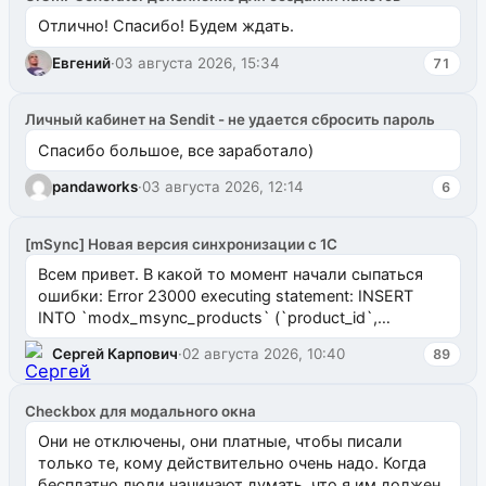
Отлично! Спасибо! Будем ждать.
Евгений
·
03 августа 2026, 15:34
71
Личный кабинет на Sendit - не удается сбросить пароль
Спасибо большое, все заработало)
pandaworks
·
03 августа 2026, 12:14
6
[mSync] Новая версия синхронизации с 1С
Всем привет. В какой то момент начали сыпаться
ошибки: Error 23000 executing statement: INSERT
INTO `modx_msync_products` (`product_id`,
`uuid_1c`) VALUES ...
Сергей Карпович
·
02 августа 2026, 10:40
89
Checkbox для модального окна
Они не отключены, они платные, чтобы писали
только те, кому действительно очень надо. Когда
бесплатно люди начинают думать, что я им должен.