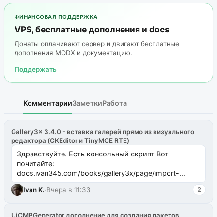
ФИНАНСОВАЯ ПОДДЕРЖКА
VPS, бесплатные дополнения и docs
Донаты оплачивают сервер и двигают бесплатные
дополнения MODX и документацию.
Поддержать
Комментарии
Заметки
Работа
Gallery3x 3.4.0 - вставка галерей прямо из визуального
редактора (CKEditor и TinyMCE RTE)
Здравствуйте. Есть консольный скрипт Вот
почитайте:
docs.ivan345.com/books/gallery3x/page/import-
ms2galleryphp
Ivan K.
·
Вчера в 11:33
2
UiCMPGenerator дополнение для создания пакетов