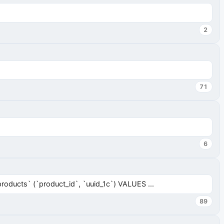
2
71
6
ucts` (`product_id`, `uuid_1c`) VALUES ...
89