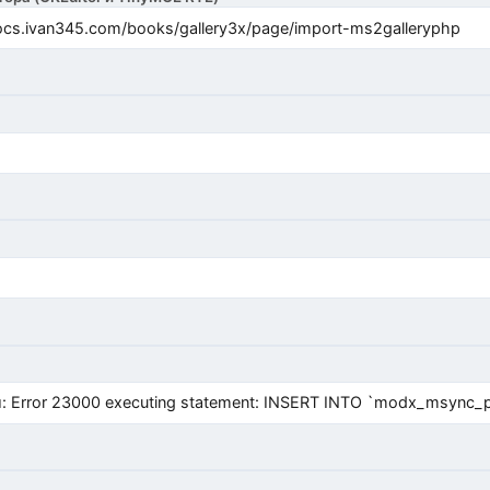
cs.ivan345.com/books/gallery3x/page/import-ms2galleryphp
Error 23000 executing statement: INSERT INTO `modx_msync_prod