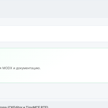
ия MODX и документацию.
тора (CKEditor и TinyMCE RTE)