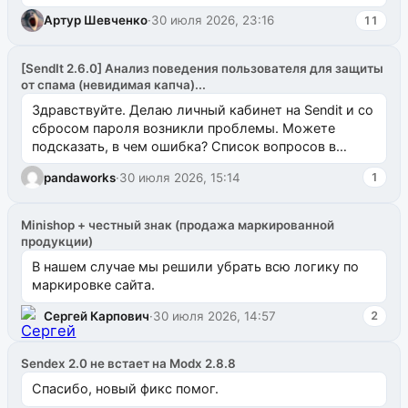
Артур Шевченко
·
30 июля 2026, 23:16
11
[SendIt 2.6.0] Анализ поведения пользователя для защиты
от спама (невидимая капча)...
Здравствуйте. Делаю личный кабинет на Sendit и со
сбросом пароля возникли проблемы. Можете
подсказать, в чем ошибка? Список вопросов в
одноименном разделе на modx.pro пока пуст, и,...
pandaworks
·
30 июля 2026, 15:14
1
Minishop + честный знак (продажа маркированной
продукции)
В нашем случае мы решили убрать всю логику по
маркировке сайта.
Сергей Карпович
·
30 июля 2026, 14:57
2
Sendex 2.0 не встает на Modx 2.8.8
Спасибо, новый фикс помог.