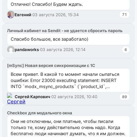
Отлично! Спасибо! Будем ждать.
Евгений
·
03 августа 2026, 15:34
71
Личный кабинет на Sendit - не удается сбросить пароль
Спасибо большое, все заработало)
pandaworks
·
03 августа 2026, 12:14
6
[mSync] Новая версия синхронизации с 1С
Всем привет. В какой то момент начали сыпаться
ошибки: Error 23000 executing statement: INSERT
INTO `modx_msync_products` (`product_id`,
`uuid_1c`) VALUES ...
Сергей Карпович
·
02 августа 2026, 10:40
89
Checkbox для модального окна
Они не отключены, они платные, чтобы писали
только те, кому действительно очень надо. Когда
бесплатно люди начинают думать, что я им должен.