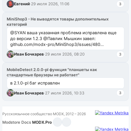
Евгений
·
29 июля 2026, 11:06
3
MiniShop3 - Не выводятся товары дополнительных
категорий
@SYAN ваша указанная проблема исправлена еще
до версии 1.2.3 @Павлик Мышкин завел:
github.com/modx-pro/MiniShop3/issues/480
github.com/modx-pro/MiniShop3/issues/481Исправим
Иван Бочкарев
·
29 июля 2026, 08:20
3
в б...
MobileDetect 2.0.0-pl функция "планшеты как
стандартные браузеры не работает"
в 2.1.0-pl баг исправлен
Иван Бочкарев
·
27 июля 2026, 10:33
3
Русскоязычное сообщество MODX, 2012 – 2026
Modstore
·
Docs
·
MODX.Pro
·