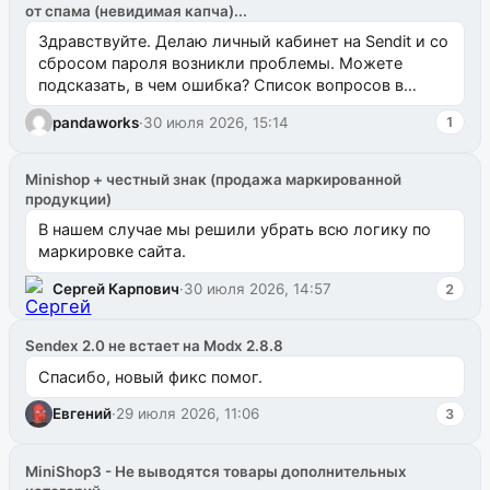
от спама (невидимая капча)...
Здравствуйте. Делаю личный кабинет на Sendit и со
сбросом пароля возникли проблемы. Можете
подсказать, в чем ошибка? Список вопросов в
одноименном разделе на modx.pro пока пуст, и,...
pandaworks
·
30 июля 2026, 15:14
1
Minishop + честный знак (продажа маркированной
продукции)
В нашем случае мы решили убрать всю логику по
маркировке сайта.
Сергей Карпович
·
30 июля 2026, 14:57
2
Sendex 2.0 не встает на Modx 2.8.8
Спасибо, новый фикс помог.
Евгений
·
29 июля 2026, 11:06
3
MiniShop3 - Не выводятся товары дополнительных