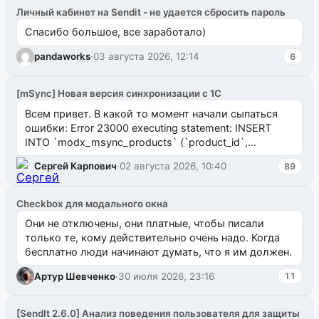
Личный кабинет на Sendit - не удается сбросить пароль
Спасибо большое, все заработало)
pandaworks
·
03 августа 2026, 12:14
6
[mSync] Новая версия синхронизации с 1С
Всем привет. В какой то момент начали сыпаться
ошибки: Error 23000 executing statement: INSERT
INTO `modx_msync_products` (`product_id`,
`uuid_1c`) VALUES ...
Сергей Карпович
·
02 августа 2026, 10:40
89
Checkbox для модального окна
Они не отключены, они платные, чтобы писали
только те, кому действительно очень надо. Когда
бесплатно люди начинают думать, что я им должен.
Артур Шевченко
·
30 июля 2026, 23:16
11
[SendIt 2.6.0] Анализ поведения пользователя для защиты