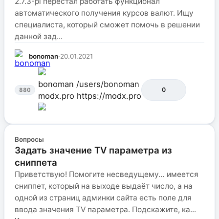
2.7.3-pl перестал работать функционал
автоматического получения курсов валют. Ищу
специалиста, который сможет помочь в решении
данной зад...
bonoman
·
20.01.2021
bonoman
/users/bonoman
0
880
modx.pro
https://modx.pro
Вопросы
Задать значение TV параметра из
сниппета
Приветствую! Помогите несведущему… имеется
сниппет, который на выходе выдаёт число, а на
одной из страниц админки сайта есть поле для
ввода значения TV параметра. Подскажите, ка...