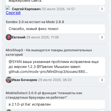
маркировке сайта.
Сергей Карпович
·
30 июля 2026, 14:57
2
Sendex 2.0 не встает на Modx 2.8.8
Спасибо, новый фикс помог.
Евгений
·
29 июля 2026, 11:06
3
MiniShop3 - Не выводятся товары дополнительных
категорий
@SYAN ваша указанная проблема исправлена еще
до версии 1.2.3 @Павлик Мышкин завел:
github.com/modx-pro/MiniShop3/issues/480
github.com/modx-pro/MiniShop3/issues/481Исправим
Иван Бочкарев
·
29 июля 2026, 08:20
3
в б...
MobileDetect 2.0.0-pl функция "планшеты как
стандартные браузеры не работает"
в 2.1.0-pl баг исправлен