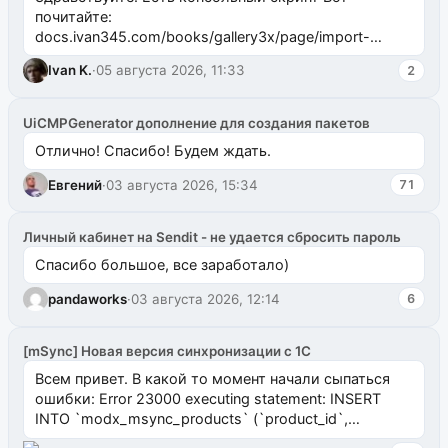
почитайте:
docs.ivan345.com/books/gallery3x/page/import-
ms2galleryphp
Ivan K.
·
05 августа 2026, 11:33
2
UiCMPGenerator дополнение для создания пакетов
Отлично! Спасибо! Будем ждать.
Евгений
·
03 августа 2026, 15:34
71
Личный кабинет на Sendit - не удается сбросить пароль
Спасибо большое, все заработало)
pandaworks
·
03 августа 2026, 12:14
6
[mSync] Новая версия синхронизации с 1С
Всем привет. В какой то момент начали сыпаться
ошибки: Error 23000 executing statement: INSERT
INTO `modx_msync_products` (`product_id`,
`uuid_1c`) VALUES ...