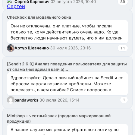
Сергей Карпович
·
02 августа 2026, 10:40
89
Checkbox для модального окна
Они не отключены, они платные, чтобы писали
только те, кому действительно очень надо. Когда
бесплатно люди начинают думать, что я им должен.
Артур Шевченко
·
30 июля 2026, 23:16
11
[SendIt 2.6.0] Анализ поведения пользователя для защиты
от спама (невидимая капча)...
Здравствуйте. Делаю личный кабинет на Sendit и со
сбросом пароля возникли проблемы. Можете
подсказать, в чем ошибка? Список вопросов в
одноименном разделе на modx.pro пока пуст, и,...
pandaworks
·
30 июля 2026, 15:14
1
Minishop + честный знак (продажа маркированной
продукции)
В нашем случае мы решили убрать всю логику по