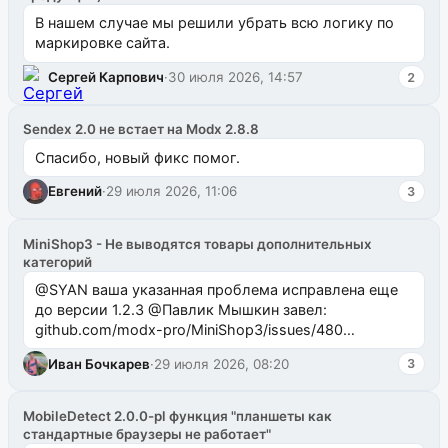
В нашем случае мы решили убрать всю логику по
маркировке сайта.
Сергей Карпович
·
30 июля 2026, 14:57
2
Sendex 2.0 не встает на Modx 2.8.8
Спасибо, новый фикс помог.
Евгений
·
29 июля 2026, 11:06
3
MiniShop3 - Не выводятся товары дополнительных
категорий
@SYAN ваша указанная проблема исправлена еще
до версии 1.2.3 @Павлик Мышкин завел:
github.com/modx-pro/MiniShop3/issues/480
github.com/modx-pro/MiniShop3/issues/481Исправим
Иван Бочкарев
·
29 июля 2026, 08:20
3
в б...
MobileDetect 2.0.0-pl функция "планшеты как
стандартные браузеры не работает"