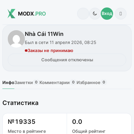
MODX
.PRO
Вход
Nhà Cái 11Win
Был в сети 11 апреля 2026, 08:25
Заказы не принимаю
Сообщения отключены
Инфо
Заметки
Комментарии
Избранное
0
0
0
Статистика
№19335
0.0
Место в рейтинге
Общий рейтинг