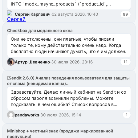
INTO `modx_msync_products` (`product_id`,
`uuid_1c`) VALUES ...
Сергей Карпович
·
02 августа 2026, 10:40
89
Checkbox для модального окна
Они не отключены, они платные, чтобы писали
только те, кому действительно очень надо. Когда
бесплатно люди начинают думать, что я им должен.
Артур Шевченко
·
30 июля 2026, 23:16
11
[SendIt 2.6.0] Анализ поведения пользователя для защиты
от спама (невидимая капча)...
Здравствуйте. Делаю личный кабинет на Sendit и со
сбросом пароля возникли проблемы. Можете
подсказать, в чем ошибка? Список вопросов в
одноименном разделе на modx.pro пока пуст, и,...
pandaworks
·
30 июля 2026, 15:14
1
Minishop + честный знак (продажа маркированной
продукции)