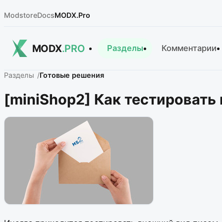
Modstore
Docs
MODX.Pro
MODX
.PRO
Разделы
Комментарии
Разделы
Готовые решения
[miniShop2] Как тестировать