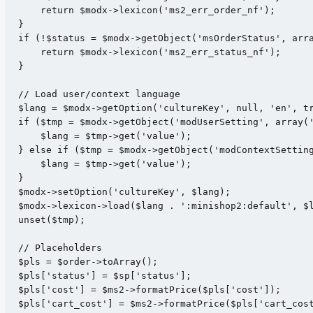
    return $modx->lexicon('ms2_err_order_nf');

}

if (!$status = $modx->getObject('msOrderStatus', arra
    return $modx->lexicon('ms2_err_status_nf');

}

// Load user/context language

$lang = $modx->getOption('cultureKey', null, 'en', tr
if ($tmp = $modx->getObject('modUserSetting', array('
    $lang = $tmp->get('value');

} else if ($tmp = $modx->getObject('modContextSetting
    $lang = $tmp->get('value');

}

$modx->setOption('cultureKey', $lang);

$modx->lexicon->load($lang . ':minishop2:default', $l
unset($tmp);

// Placeholders

$pls = $order->toArray();

$pls['status'] = $sp['status'];

$pls['cost'] = $ms2->formatPrice($pls['cost']);

$pls['cart_cost'] = $ms2->formatPrice($pls['cart_cost