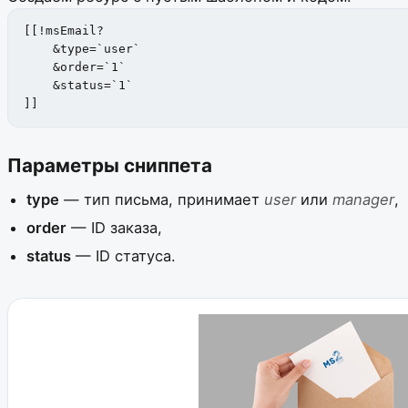
[[!msEmail?

    &type=`user`

    &order=`1`

    &status=`1`

]]
Параметры сниппета
type
— тип письма, принимает
user
или
manager
,
order
— ID заказа,
status
— ID статуса.