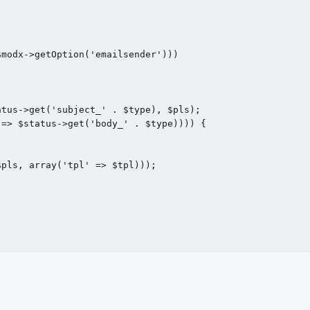
modx->getOption('emailsender')))

tus->get('subject_' . $type), $pls);

=> $status->get('body_' . $type)))) {

pls, array('tpl' => $tpl)));
