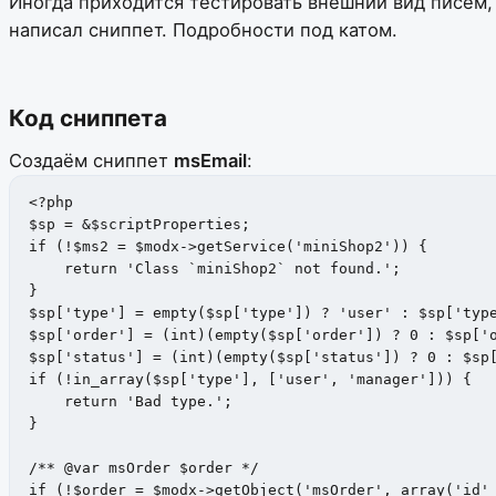
Иногда приходится тестировать внешний вид писем,
написал сниппет. Подробности под катом.
Код сниппета
Создаём сниппет
msEmail
:
<?php

$sp = &$scriptProperties;

if (!$ms2 = $modx->getService('miniShop2')) {

    return 'Class `miniShop2` not found.';

}

$sp['type'] = empty($sp['type']) ? 'user' : $sp['type
$sp['order'] = (int)(empty($sp['order']) ? 0 : $sp['o
$sp['status'] = (int)(empty($sp['status']) ? 0 : $sp[
if (!in_array($sp['type'], ['user', 'manager'])) {

    return 'Bad type.';

}

/** @var msOrder $order */

if (!$order = $modx->getObject('msOrder', array('id' 