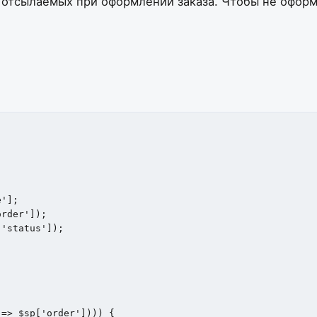
 отсылаемых при оформлении заказа. Чтобы не оформ
'];

rder']);

'status']);

=> $sp['order']))) {
