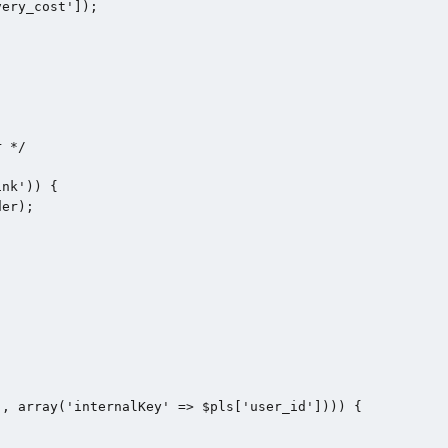
ery_cost']);

 */

nk')) {

er);

, array('internalKey' => $pls['user_id']))) {
