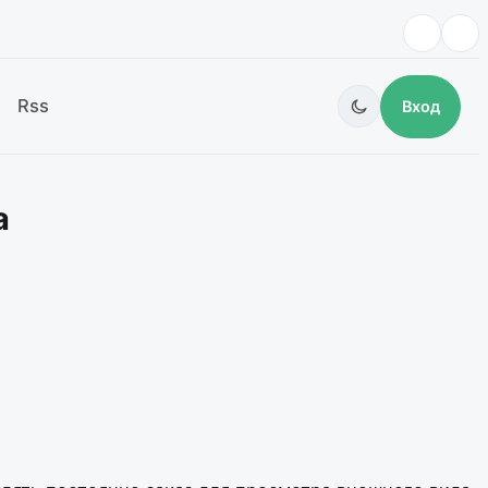
Rss
Вход
а