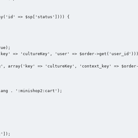
y('id' => $sp['status']))) {

ue);

key' => 'cultureKey', 'user' => $order->get('user_id')))
', array('key' => 'cultureKey', 'context_key' => $order-
ang . ':minishop2:cart');

']);
