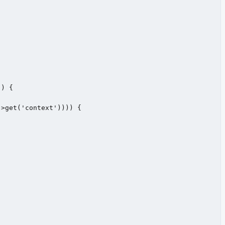
) {

>get('context')))) {
