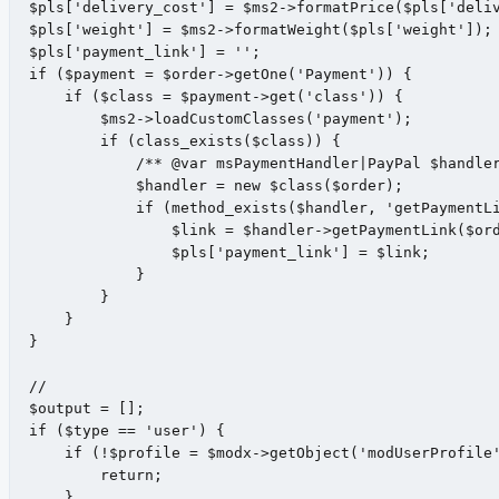
$pls['delivery_cost'] = $ms2->formatPrice($pls['deliv
$pls['weight'] = $ms2->formatWeight($pls['weight']);

$pls['payment_link'] = '';

if ($payment = $order->getOne('Payment')) {

    if ($class = $payment->get('class')) {

        $ms2->loadCustomClasses('payment');

        if (class_exists($class)) {

            /** @var msPaymentHandler|PayPal $handler
            $handler = new $class($order);

            if (method_exists($handler, 'getPaymentLi
                $link = $handler->getPaymentLink($ord
                $pls['payment_link'] = $link;

            }

        }

    }

}

//

$output = [];

if ($type == 'user') {

    if (!$profile = $modx->getObject('modUserProfile'
        return;

    }
