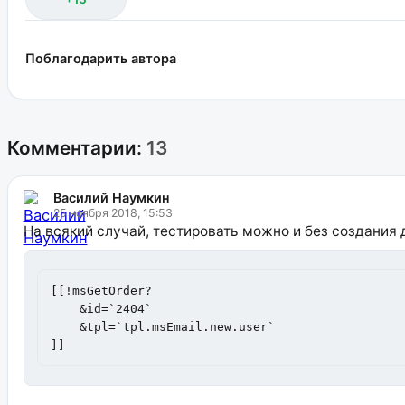
Поблагодарить автора
Комментарии:
13
Василий Наумкин
25 ноября 2018, 15:53
На всякий случай, тестировать можно и без создания
[[!msGetOrder?

    &id=`2404`

    &tpl=`tpl.msEmail.new.user`

]]