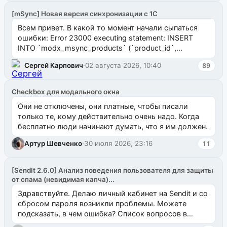
[mSync] Новая версия синхронизации с 1С
Всем привет. В какой то момент начали сыпаться
ошибки: Error 23000 executing statement: INSERT
INTO `modx_msync_products` (`product_id`,
`uuid_1c`) VALUES ...
Сергей Карпович
·
02 августа 2026, 10:40
89
Checkbox для модального окна
Они не отключены, они платные, чтобы писали
только те, кому действительно очень надо. Когда
бесплатно люди начинают думать, что я им должен.
Артур Шевченко
·
30 июля 2026, 23:16
11
[SendIt 2.6.0] Анализ поведения пользователя для защиты
от спама (невидимая капча)...
Здравствуйте. Делаю личный кабинет на Sendit и со
сбросом пароля возникли проблемы. Можете
подсказать, в чем ошибка? Список вопросов в
одноименном разделе на modx.pro пока пуст, и,...