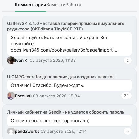
Комментарии
Заметки
Работа
Gallery3x 3.4.0 - вставка галерей прямо из визуального
редактора (CKEditor и TinyMCE RTE)
Здравствуйте. Есть консольный скрипт Вот
почитайте:
docs.ivan345.com/books/gallery3x/page/import-
ms2galleryphp
Ivan K.
·
05 августа 2026, 11:33
2
UiCMPGenerator дополнение для создания пакетов
Отлично! Спасибо! Будем ждать.
Евгений
·
03 августа 2026, 15:34
71
Личный кабинет на Sendit - не удается сбросить пароль
Спасибо большое, все заработало)
pandaworks
·
03 августа 2026, 12:14
6