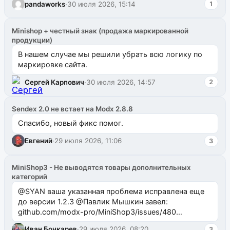
pandaworks
·
30 июля 2026, 15:14
1
Minishop + честный знак (продажа маркированной
продукции)
В нашем случае мы решили убрать всю логику по
маркировке сайта.
Сергей Карпович
·
30 июля 2026, 14:57
2
Sendex 2.0 не встает на Modx 2.8.8
Спасибо, новый фикс помог.
Евгений
·
29 июля 2026, 11:06
3
MiniShop3 - Не выводятся товары дополнительных
категорий
@SYAN ваша указанная проблема исправлена еще
до версии 1.2.3 @Павлик Мышкин завел:
github.com/modx-pro/MiniShop3/issues/480
github.com/modx-pro/MiniShop3/issues/481Исправим
Иван Бочкарев
·
29 июля 2026, 08:20
3