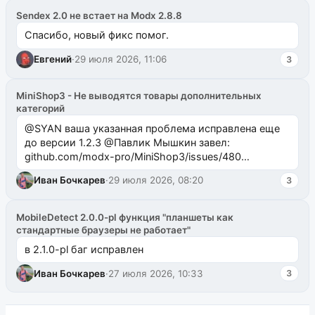
Sendex 2.0 не встает на Modx 2.8.8
Спасибо, новый фикс помог.
Евгений
·
29 июля 2026, 11:06
3
MiniShop3 - Не выводятся товары дополнительных
категорий
@SYAN ваша указанная проблема исправлена еще
до версии 1.2.3 @Павлик Мышкин завел:
github.com/modx-pro/MiniShop3/issues/480
github.com/modx-pro/MiniShop3/issues/481Исправим
Иван Бочкарев
·
29 июля 2026, 08:20
3
в б...
MobileDetect 2.0.0-pl функция "планшеты как
стандартные браузеры не работает"
в 2.1.0-pl баг исправлен
Иван Бочкарев
·
27 июля 2026, 10:33
3