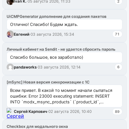
Ivan K.
·
05 августа 2026, 11:33
2
UiCMPGenerator дополнение для создания пакетов
Отлично! Спасибо! Будем ждать.
Евгений
·
03 августа 2026, 15:34
71
Личный кабинет на Sendit - не удается сбросить пароль
Спасибо большое, все заработало)
pandaworks
·
03 августа 2026, 12:14
6
[mSync] Новая версия синхронизации с 1С
Всем привет. В какой то момент начали сыпаться
ошибки: Error 23000 executing statement: INSERT
INTO `modx_msync_products` (`product_id`,
`uuid_1c`) VALUES ...
Сергей Карпович
·
02 августа 2026, 10:40
89
Checkbox для модального окна