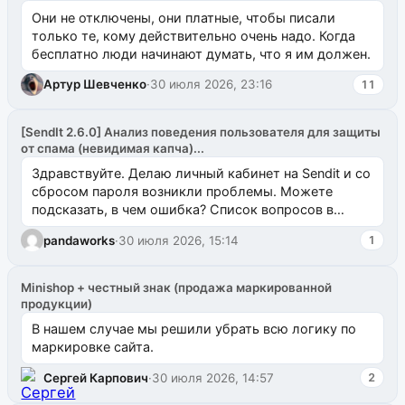
Они не отключены, они платные, чтобы писали
только те, кому действительно очень надо. Когда
бесплатно люди начинают думать, что я им должен.
Артур Шевченко
·
30 июля 2026, 23:16
11
[SendIt 2.6.0] Анализ поведения пользователя для защиты
от спама (невидимая капча)...
Здравствуйте. Делаю личный кабинет на Sendit и со
сбросом пароля возникли проблемы. Можете
подсказать, в чем ошибка? Список вопросов в
одноименном разделе на modx.pro пока пуст, и,...
pandaworks
·
30 июля 2026, 15:14
1
Minishop + честный знак (продажа маркированной
продукции)
В нашем случае мы решили убрать всю логику по
маркировке сайта.
Сергей Карпович
·
30 июля 2026, 14:57
2