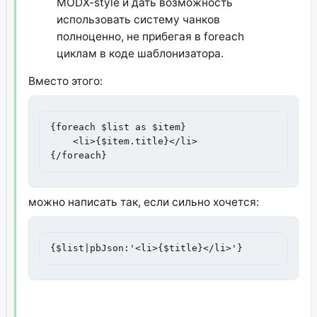
MODX-style и дать возможность
использовать систему чанков
полноценно, не прибегая в foreach
циклам в коде шаблонизатора.
Вместо этого:
{foreach $list as $item}

    <li>{$item.title}</li>

{/foreach}
можно написать так, если сильно хочется:
{$list|pbJson:'<li>{$title}</li>'}