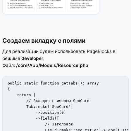
Создаем вкладку с полями
Для реализации будем использовать PageBlocks в
режиме
developer
.
Файл:
/core/App/Models/Resource.php
public static function getTabs(): array

{

    return [

        // Вкладка с именем SeoCard

        Tab::make('SeoCard')

            ->position(0)

            ->fields([

                // Заголовок

                Field::make('seo_title')->label('Titl