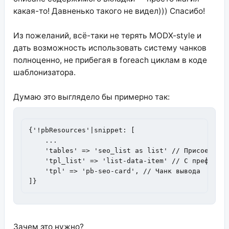
какая-то! Давненько такого не видел))) Спасибо!
Из пожеланий, всё-таки не терять MODX-style и
дать возможность использовать систему чанков
полноценно, не прибегая в foreach циклам в коде
шаблонизатора.
Думаю это выглядело бы примерно так:
{'!pbResources'|snippet: [

    ...

    'tables' => 'seo_list as list' // Присоединяе
    'tpl_list' => 'list-data-item' // С префиксом
    'tpl' => 'pb-seo-card', // Чанк вывода

]}
Зачем это нужно?