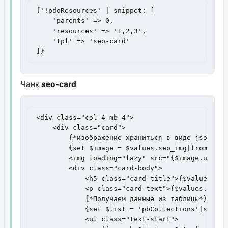
{'!pdoResources' | snippet: [

    'parents' => 0,

    'resources' => '1,2,3',

    'tpl' => 'seo-card'

]}
Чанк
seo-card
<div class="col-4 mb-4">

    <div class="card">

        {*изображение храниться в виде json*}

        {set $image = $values.seo_img|fromJSON}

        <img loading="lazy" src="{$image.url}" 
        <div class="card-body">

            <h5 class="card-title">{$values.seo
            <p class="card-text">{$values.seo_d
            {*Получаем данные из таблицы*}

            {set $list = 'pbCollections'|snippe
            <ul class="text-start">
