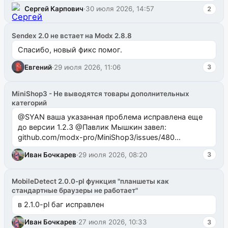
Сергей Карпович
·
30 июля 2026, 14:57
2
Sendex 2.0 не встает на Modx 2.8.8
Спасибо, новый фикс помог.
Евгений
·
29 июля 2026, 11:06
3
MiniShop3 - Не выводятся товары дополнительных
категорий
@SYAN ваша указанная проблема исправлена еще
до версии 1.2.3 @Павлик Мышкин завел:
github.com/modx-pro/MiniShop3/issues/480
github.com/modx-pro/MiniShop3/issues/481Исправим
Иван Бочкарев
·
29 июля 2026, 08:20
3
в б...
MobileDetect 2.0.0-pl функция "планшеты как
стандартные браузеры не работает"
в 2.1.0-pl баг исправлен
Иван Бочкарев
·
27 июля 2026, 10:33
3