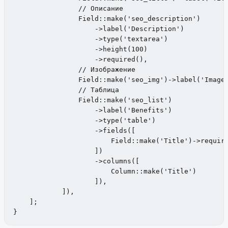
                // Описание

                Field::make('seo_description')

                    ->label('Description')

                    ->type('textarea')

                    ->height(100)

                    ->required(),

                // Изображение

                Field::make('seo_img')->label('Image'
                // Таблица

                Field::make('seo_list')

                    ->label('Benefits')

                    ->type('table')

                    ->fields([

                        Field::make('Title')->require
                    ])

                    ->columns([

                        Column::make('Title')

                    ]),

            ]),

    ];

}