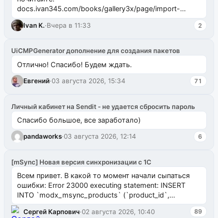
docs.ivan345.com/books/gallery3x/page/import-
ms2galleryphp
Ivan K.
·
Вчера в 11:33
2
UiCMPGenerator дополнение для создания пакетов
Отлично! Спасибо! Будем ждать.
Евгений
·
03 августа 2026, 15:34
71
Личный кабинет на Sendit - не удается сбросить пароль
Спасибо большое, все заработало)
pandaworks
·
03 августа 2026, 12:14
6
[mSync] Новая версия синхронизации с 1С
Всем привет. В какой то момент начали сыпаться
ошибки: Error 23000 executing statement: INSERT
INTO `modx_msync_products` (`product_id`,
`uuid_1c`) VALUES ...
Сергей Карпович
·
02 августа 2026, 10:40
89