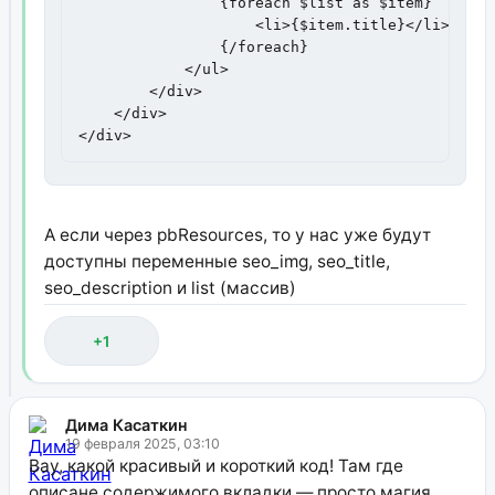
                {foreach $list as $item}

                    <li>{$item.title}</li>

                {/foreach}

            </ul>

        </div>

    </div>

</div>
А если через pbResources, то у нас уже будут
доступны переменные seo_img, seo_title,
seo_description и list (массив)
+1
Дима Касаткин
19 февраля 2025, 03:10
Вау, какой красивый и короткий код! Там где
описане содержимого вкладки — просто магия