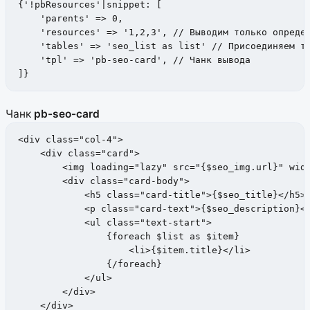
{'!pbResources'|snippet: [

    'parents' => 0,

    'resources' => '1,2,3', // Выводим только определ
    'tables' => 'seo_list as list' // Присоединяем та
    'tpl' => 'pb-seo-card', // Чанк вывода

]}
Чанк
pb-seo-card
<div class="col-4">

    <div class="card">

        <img loading="lazy" src="{$seo_img.url}" widt
        <div class="card-body">

            <h5 class="card-title">{$seo_title}</h5>

            <p class="card-text">{$seo_description}</
            <ul class="text-start">

                {foreach $list as $item}

                    <li>{$item.title}</li>

                {/foreach}

            </ul>

        </div>

    </div>
