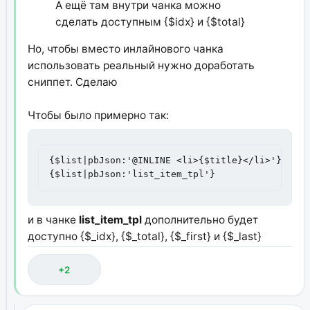
А ещё там внутри чанка можно
сделать доступным {$idx} и {$total}
Но, чтобы вместо инлайнового чанка
использовать реальный нужно доработать
сниппет. Сделаю
Чтобы было примерно так:
{$list|pbJson:'@INLINE <li>{$title}</li>'}

{$list|pbJson:'list_item_tpl'}
и в чанке
list_item_tpl
дополнительно будет
доступно {$_idx}, {$_total}, {$_first} и {$_last}
+2