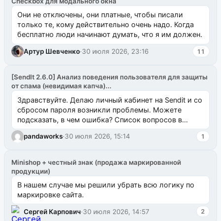
Checkbox для модального окна
Они не отключены, они платные, чтобы писали
только те, кому действительно очень надо. Когда
бесплатно люди начинают думать, что я им должен.
Артур Шевченко
·
30 июля 2026, 23:16
11
[SendIt 2.6.0] Анализ поведения пользователя для защиты
от спама (невидимая капча)...
Здравствуйте. Делаю личный кабинет на Sendit и со
сбросом пароля возникли проблемы. Можете
подсказать, в чем ошибка? Список вопросов в
одноименном разделе на modx.pro пока пуст, и,...
pandaworks
·
30 июля 2026, 15:14
1
Minishop + честный знак (продажа маркированной
продукции)
В нашем случае мы решили убрать всю логику по
маркировке сайта.
Сергей Карпович
·
30 июля 2026, 14:57
2