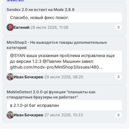
Sendex 2.0 не встает на Modx 2.8.8
Спасибо, новый фикс помог.
Евгений
·
29 июля 2026, 11:06
3
MiniShop3 - Не выводятся товары дополнительных
категорий
@SYAN ваша указанная проблема исправлена еще
до версии 1.2.3 @Павлик Мышкин завел:
github.com/modx-pro/MiniShop3/issues/480
github.com/modx-pro/MiniShop3/issues/481Исправим
Иван Бочкарев
·
29 июля 2026, 08:20
3
в б...
MobileDetect 2.0.0-pl функция "планшеты как
стандартные браузеры не работает"
в 2.1.0-pl баг исправлен
Иван Бочкарев
·
27 июля 2026, 10:33
3