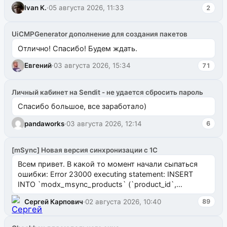
ms2galleryphp
Ivan K.
·
05 августа 2026, 11:33
2
UiCMPGenerator дополнение для создания пакетов
Отлично! Спасибо! Будем ждать.
Евгений
·
03 августа 2026, 15:34
71
Личный кабинет на Sendit - не удается сбросить пароль
Спасибо большое, все заработало)
pandaworks
·
03 августа 2026, 12:14
6
[mSync] Новая версия синхронизации с 1С
Всем привет. В какой то момент начали сыпаться
ошибки: Error 23000 executing statement: INSERT
INTO `modx_msync_products` (`product_id`,
`uuid_1c`) VALUES ...
Сергей Карпович
·
02 августа 2026, 10:40
89