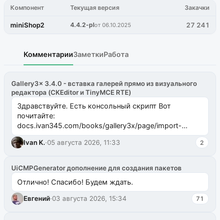
Компонент
Текущая версия
Закачки
miniShop2
4.4.2-pl
27 241
от 06.10.2025
Комментарии
Заметки
Работа
Gallery3x 3.4.0 - вставка галерей прямо из визуального
редактора (CKEditor и TinyMCE RTE)
Здравствуйте. Есть консольный скрипт Вот
почитайте:
docs.ivan345.com/books/gallery3x/page/import-
ms2galleryphp
Ivan K.
·
05 августа 2026, 11:33
2
UiCMPGenerator дополнение для создания пакетов
Отлично! Спасибо! Будем ждать.
Евгений
·
03 августа 2026, 15:34
71