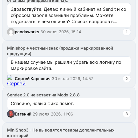
от спама (невидимая капча)...
Здравствуйте. Делаю личный кабинет на Sendit и со
сбросом пароля возникли проблемы. Можете
подсказать, в чем ошибка? Список вопросов в
одноименном разделе на modx.pro пока пуст, и,...
pandaworks
·
30 июля 2026, 15:14
1
Minishop + честный знак (продажа маркированной
продукции)
В нашем случае мы решили убрать всю логику по
маркировке сайта.
Сергей Карпович
·
30 июля 2026, 14:57
2
Sendex 2.0 не встает на Modx 2.8.8
Спасибо, новый фикс помог.
Евгений
·
29 июля 2026, 11:06
3
MiniShop3 - Не выводятся товары дополнительных
категорий