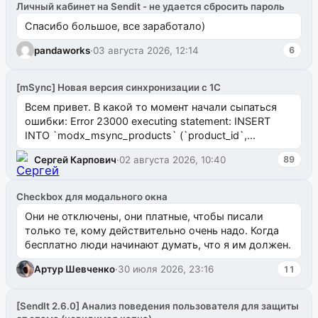
Личный кабинет на Sendit - не удается сбросить пароль
Спасибо большое, все заработало)
pandaworks
·
03 августа 2026, 12:14
6
[mSync] Новая версия синхронизации с 1С
Всем привет. В какой то момент начали сыпаться
ошибки: Error 23000 executing statement: INSERT
INTO `modx_msync_products` (`product_id`,
`uuid_1c`) VALUES ...
Сергей Карпович
·
02 августа 2026, 10:40
89
Checkbox для модального окна
Они не отключены, они платные, чтобы писали
только те, кому действительно очень надо. Когда
бесплатно люди начинают думать, что я им должен.
Артур Шевченко
·
30 июля 2026, 23:16
11
[SendIt 2.6.0] Анализ поведения пользователя для защиты