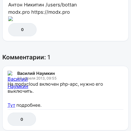
Антон Никитин
/users/bottan
modx.pro
https://modx.pro
0
Комментарии:
1
Василий Наумкин
03 апреля 2013, 09:55
На modxcloud включен php-apc, нужно его
выключить.
Тут
подробнее.
0