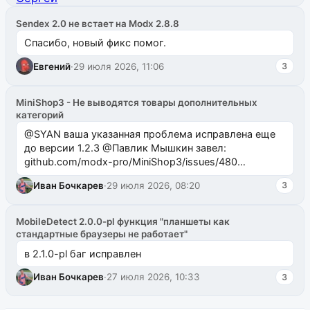
Sendex 2.0 не встает на Modx 2.8.8
Спасибо, новый фикс помог.
Евгений
·
29 июля 2026, 11:06
3
MiniShop3 - Не выводятся товары дополнительных
категорий
@SYAN ваша указанная проблема исправлена еще
до версии 1.2.3 @Павлик Мышкин завел:
github.com/modx-pro/MiniShop3/issues/480
github.com/modx-pro/MiniShop3/issues/481Исправим
Иван Бочкарев
·
29 июля 2026, 08:20
3
в б...
MobileDetect 2.0.0-pl функция "планшеты как
стандартные браузеры не работает"
в 2.1.0-pl баг исправлен
Иван Бочкарев
·
27 июля 2026, 10:33
3