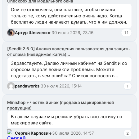
Checkbox для модального окна
Они не отключены, они платные, чтобы писали
только те, кому действительно очень надо. Когда
бесплатно люди начинают думать, что я им должен.
Артур Шевченко
·
30 июля 2026, 23:16
11
[SendIt 2.6.0] Анализ поведения пользователя для защиты
от спама (невидимая капча)...
Здравствуйте. Делаю личный кабинет на Sendit и со
сбросом пароля возникли проблемы. Можете
подсказать, в чем ошибка? Список вопросов в
одноименном разделе на modx.pro пока пуст, и,...
pandaworks
·
30 июля 2026, 15:14
1
Minishop + честный знак (продажа маркированной
продукции)
В нашем случае мы решили убрать всю логику по
маркировке сайта.
Сергей Карпович
·
30 июля 2026, 14:57
2