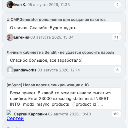
ms2galleryphp
Ivan K.
·
05 августа 2026, 11:33
2
UiCMPGenerator дополнение для создания пакетов
Отлично! Спасибо! Будем ждать.
Евгений
·
03 августа 2026, 15:34
71
Личный кабинет на Sendit - не удается сбросить пароль
Спасибо большое, все заработало)
pandaworks
·
03 августа 2026, 12:14
6
[mSync] Новая версия синхронизации с 1С
Всем привет. В какой то момент начали сыпаться
ошибки: Error 23000 executing statement: INSERT
INTO `modx_msync_products` (`product_id`,
`uuid_1c`) VALUES ...
Сергей Карпович
·
02 августа 2026, 10:40
89