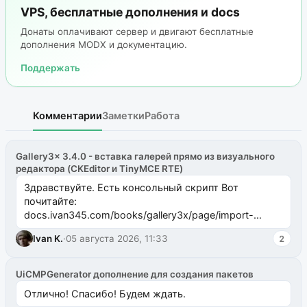
VPS, бесплатные дополнения и docs
Донаты оплачивают сервер и двигают бесплатные
дополнения MODX и документацию.
Поддержать
Комментарии
Заметки
Работа
Gallery3x 3.4.0 - вставка галерей прямо из визуального
редактора (CKEditor и TinyMCE RTE)
Здравствуйте. Есть консольный скрипт Вот
почитайте:
docs.ivan345.com/books/gallery3x/page/import-
ms2galleryphp
Ivan K.
·
05 августа 2026, 11:33
2
UiCMPGenerator дополнение для создания пакетов
Отлично! Спасибо! Будем ждать.