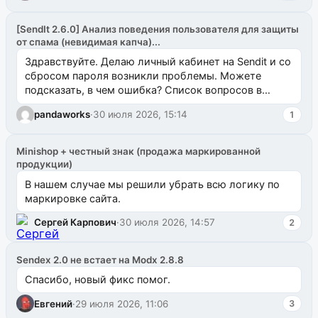
[SendIt 2.6.0] Анализ поведения пользователя для защиты
от спама (невидимая капча)...
Здравствуйте. Делаю личный кабинет на Sendit и со
сбросом пароля возникли проблемы. Можете
подсказать, в чем ошибка? Список вопросов в
одноименном разделе на modx.pro пока пуст, и,...
pandaworks
·
30 июля 2026, 15:14
1
Minishop + честный знак (продажа маркированной
продукции)
В нашем случае мы решили убрать всю логику по
маркировке сайта.
Сергей Карпович
·
30 июля 2026, 14:57
2
Sendex 2.0 не встает на Modx 2.8.8
Спасибо, новый фикс помог.
Евгений
·
29 июля 2026, 11:06
3