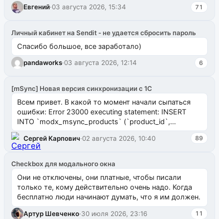
Евгений
·
03 августа 2026, 15:34
71
Личный кабинет на Sendit - не удается сбросить пароль
Спасибо большое, все заработало)
pandaworks
·
03 августа 2026, 12:14
6
[mSync] Новая версия синхронизации с 1С
Всем привет. В какой то момент начали сыпаться
ошибки: Error 23000 executing statement: INSERT
INTO `modx_msync_products` (`product_id`,
`uuid_1c`) VALUES ...
Сергей Карпович
·
02 августа 2026, 10:40
89
Checkbox для модального окна
Они не отключены, они платные, чтобы писали
только те, кому действительно очень надо. Когда
бесплатно люди начинают думать, что я им должен.
Артур Шевченко
·
30 июля 2026, 23:16
11