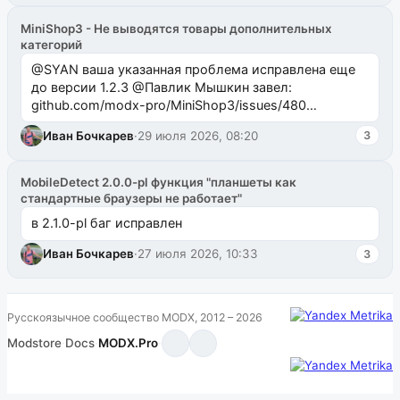
MiniShop3 - Не выводятся товары дополнительных
категорий
@SYAN ваша указанная проблема исправлена еще
до версии 1.2.3 @Павлик Мышкин завел:
github.com/modx-pro/MiniShop3/issues/480
github.com/modx-pro/MiniShop3/issues/481Исправим
Иван Бочкарев
·
29 июля 2026, 08:20
3
в б...
MobileDetect 2.0.0-pl функция "планшеты как
стандартные браузеры не работает"
в 2.1.0-pl баг исправлен
Иван Бочкарев
·
27 июля 2026, 10:33
3
Русскоязычное сообщество MODX, 2012 – 2026
Modstore
·
Docs
·
MODX.Pro
·