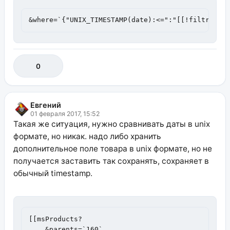
&where=`{"UNIX_TIMESTAMP(date):<=":"[[!filtr]]"}
0
Евгений
01 февраля 2017, 15:52
Такая же ситуация, нужно сравнивать даты в unix
формате, но никак. надо либо хранить
дополнительное поле товара в unix формате, но не
получается заставить так сохранять, сохраняет в
обычный timestamp.
[[msProducts? 

    &parents=`160` 
