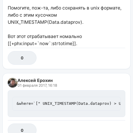
Помогите, пож-та, либо сохранять в unix формате,
либо с этим кусочком
UNIX_TIMESTAMP(Data.dataprov).
Вот этот отрабатывает номально
[[+phx:input=`now`:strtotime]].
0
Алексей Ерохин
01 февраля 2017, 16:18
&where=`[" UNIX_TIMESTAMP(Data.dataprov) > UNIX_
0