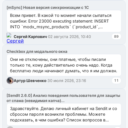
[mSync] Новая версия синхронизации с 1С
Всем привет. В какой то момент начали сыпаться
ошибки: Error 23000 executing statement: INSERT
INTO `modx_msync_products` (`product_id`,
`uuid_1c`) VALUES ...
Сергей Карпович
·
02 августа 2026, 10:40
89
Checkbox для модального окна
Они не отключены, они платные, чтобы писали
только те, кому действительно очень надо. Когда
бесплатно люди начинают думать, что я им должен.
Артур Шевченко
·
30 июля 2026, 23:16
11
[SendIt 2.6.0] Анализ поведения пользователя для защиты
от спама (невидимая капча)...
Здравствуйте. Делаю личный кабинет на Sendit и со
сбросом пароля возникли проблемы. Можете
подсказать, в чем ошибка? Список вопросов в
одноименном разделе на modx.pro пока пуст, и,...