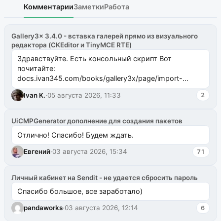
Комментарии
Заметки
Работа
Gallery3x 3.4.0 - вставка галерей прямо из визуального
редактора (CKEditor и TinyMCE RTE)
Здравствуйте. Есть консольный скрипт Вот
почитайте:
docs.ivan345.com/books/gallery3x/page/import-
ms2galleryphp
Ivan K.
·
05 августа 2026, 11:33
2
UiCMPGenerator дополнение для создания пакетов
Отлично! Спасибо! Будем ждать.
Евгений
·
03 августа 2026, 15:34
71
Личный кабинет на Sendit - не удается сбросить пароль
Спасибо большое, все заработало)
pandaworks
·
03 августа 2026, 12:14
6