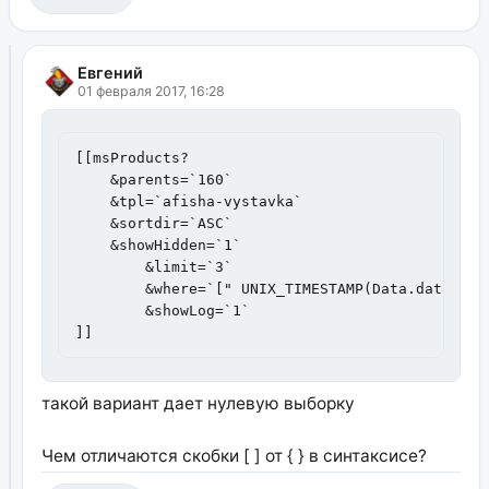
Евгений
01 февраля 2017, 16:28
[[msProducts? 

    &parents=`160` 

    &tpl=`afisha-vystavka` 

    &sortdir=`ASC`

    &showHidden=`1`

	&limit=`3`

	&where=`[" UNIX_TIMESTAMP(Data.dataprov) > UNIX_TIMESTAMP() "]`

	&showLog=`1`

]]
такой вариант дает нулевую выборку
Чем отличаются скобки [ ] от { } в синтаксисе?