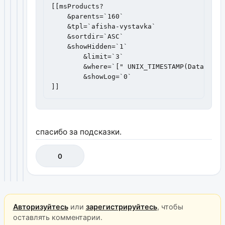
[[msProducts? 

    &parents=`160` 

    &tpl=`afisha-vystavka` 

    &sortdir=`ASC`

    &showHidden=`1`

	&limit=`3`

	&where=`[" UNIX_TIMESTAMP(Data.dataprovdo) > UNIX_TIMESTAMP() "]`

	&showLog=`0`

]]
спасибо за подсказки.
0
Авторизуйтесь
или
зарегистрируйтесь
, чтобы
оставлять комментарии.