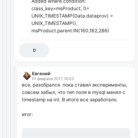
Added where condition:
class_key=msProduct, 0=
UNIX_TIMESTAMP(Data.dataprov) >
UNIX_TIMESTAMP(),
msProduct.parent:IN(160,162,286)
0
Евгений
01 февраля 2017, 16:53
все, разобрался. пока ставил эксперименты,
совсем забыл, что тип поля в mysql менял с
timestamp на int. В итоге все заработало.
итог: