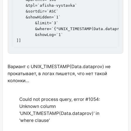
    &tpl=`afisha-vystavka` 

    &sortdir=`ASC`

    &showHidden=`1`

	&limit=`3`

	&where=`{"UNIX_TIMESTAMP(Data.dataprov):>":[[+phx:input=`now`:strtotime]]}`

	&showLog=`1`

]]
Вариант с UNIX_TIMESTAMP(Data.dataprov) не
прокатывает, в логах пишется, что нет такой
колонки…
Could not process query, error #1054:
Unknown column
'UNIX_TIMESTAMP(Data.dataprov)' in
'where clause'