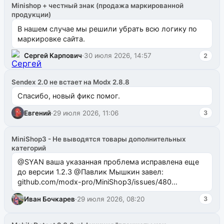
Minishop + честный знак (продажа маркированной
продукции)
В нашем случае мы решили убрать всю логику по
маркировке сайта.
Сергей Карпович
·
30 июля 2026, 14:57
2
Sendex 2.0 не встает на Modx 2.8.8
Спасибо, новый фикс помог.
Евгений
·
29 июля 2026, 11:06
3
MiniShop3 - Не выводятся товары дополнительных
категорий
@SYAN ваша указанная проблема исправлена еще
до версии 1.2.3 @Павлик Мышкин завел:
github.com/modx-pro/MiniShop3/issues/480
github.com/modx-pro/MiniShop3/issues/481Исправим
Иван Бочкарев
·
29 июля 2026, 08:20
3
в б...