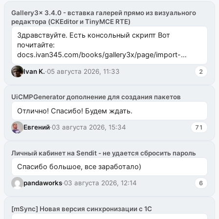
Gallery3x 3.4.0 - вставка галерей прямо из визуального
редактора (CKEditor и TinyMCE RTE)
Здравствуйте. Есть консольный скрипт Вот
почитайте:
docs.ivan345.com/books/gallery3x/page/import-
ms2galleryphp
Ivan K.
·
05 августа 2026, 11:33
2
UiCMPGenerator дополнение для создания пакетов
Отлично! Спасибо! Будем ждать.
Евгений
·
03 августа 2026, 15:34
71
Личный кабинет на Sendit - не удается сбросить пароль
Спасибо большое, все заработало)
pandaworks
·
03 августа 2026, 12:14
6
[mSync] Новая версия синхронизации с 1С