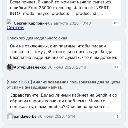
Всем привет. В какой то момент начали сыпаться
ошибки: Error 23000 executing statement: INSERT
INTO `modx_msync_products` (`product_id`,
`uuid_1c`) VALUES ...
Сергей Карпович
·
02 августа 2026, 10:40
89
Checkbox для модального окна
Они не отключены, они платные, чтобы писали
только те, кому действительно очень надо. Когда
бесплатно люди начинают думать, что я им должен.
Артур Шевченко
·
30 июля 2026, 23:16
11
[SendIt 2.6.0] Анализ поведения пользователя для защиты
от спама (невидимая капча)...
Здравствуйте. Делаю личный кабинет на Sendit и со
сбросом пароля возникли проблемы. Можете
подсказать, в чем ошибка? Список вопросов в
одноименном разделе на modx.pro пока пуст, и,...
pandaworks
·
30 июля 2026, 15:14
1