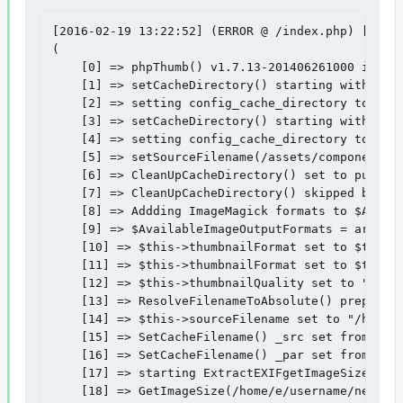
[2016-02-19 13:22:52] (ERROR @ /index.php) [phpTh
(

    [0] => phpThumb() v1.7.13-201406261000 in fil
    [1] => setCacheDirectory() starting with con
    [2] => setting config_cache_directory to rea
    [3] => setCacheDirectory() starting with con
    [4] => setting config_cache_directory to rea
    [5] => setSourceFilename(/assets/components/
    [6] => CleanUpCacheDirectory() set to purge (
    [7] => CleanUpCacheDirectory() skipped becau
    [8] => Addding ImageMagick formats to $Availa
    [9] => $AvailableImageOutputFormats = array(t
    [10] => $this->thumbnailFormat set to $this->
    [11] => $this->thumbnailFormat set to $this->
    [12] => $this->thumbnailQuality set to "75" i
    [13] => ResolveFilenameToAbsolute() prependi
    [14] => $this->sourceFilename set to "/home/
    [15] => SetCacheFilename() _src set from md5
    [16] => SetCacheFilename() _par set from md5(
    [17] => starting ExtractEXIFgetImageSize() in
    [18] => GetImageSize(/home/e/username/new.si