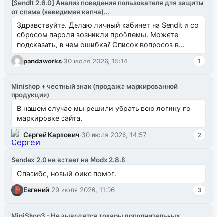
[SendIt 2.6.0] Анализ поведения пользователя для защиты
от спама (невидимая капча)...
Здравствуйте. Делаю личный кабинет на Sendit и со
сбросом пароля возникли проблемы. Можете
подсказать, в чем ошибка? Список вопросов в
одноименном разделе на modx.pro пока пуст, и,...
pandaworks
·
30 июля 2026, 15:14
1
Minishop + честный знак (продажа маркированной
продукции)
В нашем случае мы решили убрать всю логику по
маркировке сайта.
Сергей Карпович
·
30 июля 2026, 14:57
2
Sendex 2.0 не встает на Modx 2.8.8
Спасибо, новый фикс помог.
Евгений
·
29 июля 2026, 11:06
3
MiniShop3 - Не выводятся товары дополнительных