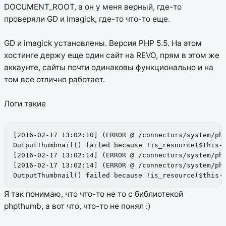
DOCUMENT_ROOT, а он у меня верный, где-то
проверяли GD и imagick, где-то что-то еще.
GD и imagick установлены. Версия PHP 5.5. На этом
хостинге держу еще один сайт на REVO, прям в этом же
аккаунте, сайты почти одинаковы функционально и на
том все отлично работает.
Логи такие
[2016-02-17 13:02:10] (ERROR @ /connectors/system/php
OutputThumbnail() failed because !is_resource($this->
[2016-02-17 13:02:14] (ERROR @ /connectors/system/ph
[2016-02-17 13:02:14] (ERROR @ /connectors/system/php
OutputThumbnail() failed because !is_resource($this-
Я так понимаю, что что-то не то с библиотекой
phpthumb, а вот что, что-то не понял :)