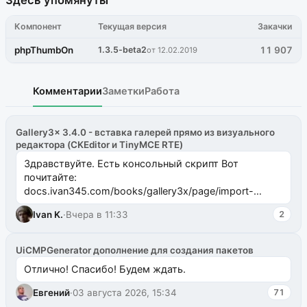
Здесь упомянуты
Компонент
Текущая версия
Закачки
phpThumbOn
1.3.5-beta2
11 907
от 12.02.2019
Комментарии
Заметки
Работа
Gallery3x 3.4.0 - вставка галерей прямо из визуального
редактора (CKEditor и TinyMCE RTE)
Здравствуйте. Есть консольный скрипт Вот
почитайте:
docs.ivan345.com/books/gallery3x/page/import-
ms2galleryphp
Ivan K.
·
Вчера в 11:33
2
UiCMPGenerator дополнение для создания пакетов
Отлично! Спасибо! Будем ждать.
Евгений
·
03 августа 2026, 15:34
71