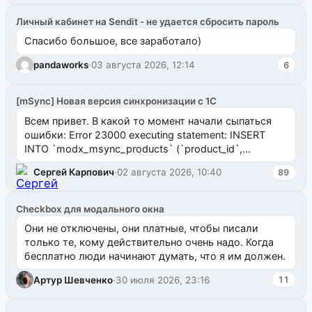
Личный кабинет на Sendit - не удается сбросить пароль
Спасибо большое, все заработало)
pandaworks
·
03 августа 2026, 12:14
6
[mSync] Новая версия синхронизации с 1С
Всем привет. В какой то момент начали сыпаться
ошибки: Error 23000 executing statement: INSERT
INTO `modx_msync_products` (`product_id`,
`uuid_1c`) VALUES ...
Сергей Карпович
·
02 августа 2026, 10:40
89
Checkbox для модального окна
Они не отключены, они платные, чтобы писали
только те, кому действительно очень надо. Когда
бесплатно люди начинают думать, что я им должен.
Артур Шевченко
·
30 июля 2026, 23:16
11