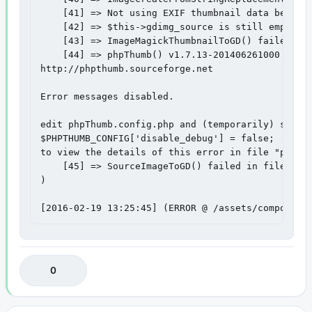
    [41] => Not using EXIF thumbnail data because
    [42] => $this->gdimg_source is still empty in
    [43] => ImageMagickThumbnailToGD() failed in 
    [44] => phpThumb() v1.7.13-201406261000

http://phpthumb.sourceforge.net

Error messages disabled.

edit phpThumb.config.php and (temporarily) set

$PHPTHUMB_CONFIG['disable_debug'] = false;

to view the details of this error in file "phpthu
    [45] => SourceImageToGD() failed in file "php
)

[2016-02-19 13:25:45] (ERROR @ /assets/component
0