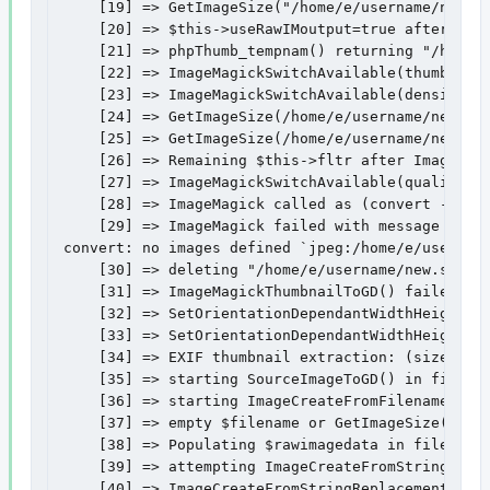
    [19] => GetImageSize("/home/e/username/new.s
    [20] => $this->useRawIMoutput=true after chec
    [21] => phpThumb_tempnam() returning "/home/e
    [22] => ImageMagickSwitchAvailable(thumbnail)
    [23] => ImageMagickSwitchAvailable(density) =
    [24] => GetImageSize(/home/e/username/new.si
    [25] => GetImageSize(/home/e/username/new.sit
    [26] => Remaining $this->fltr after ImageMagi
    [27] => ImageMagickSwitchAvailable(quality;in
    [28] => ImageMagick called as (convert -dens
    [29] => ImageMagick failed with message (conv
convert: no images defined `jpeg:/home/e/usernam
    [30] => deleting "/home/e/username/new.sitena
    [31] => ImageMagickThumbnailToGD() failed in 
    [32] => SetOrientationDependantWidthHeight() 
    [33] => SetOrientationDependantWidthHeight() 
    [34] => EXIF thumbnail extraction: (size=0; t
    [35] => starting SourceImageToGD() in file "p
    [36] => starting ImageCreateFromFilename(/ho
    [37] => empty $filename or GetImageSize(/hom
    [38] => Populating $rawimagedata in file "php
    [39] => attempting ImageCreateFromStringRepla
    [40] => ImageCreateFromStringReplacement() ca