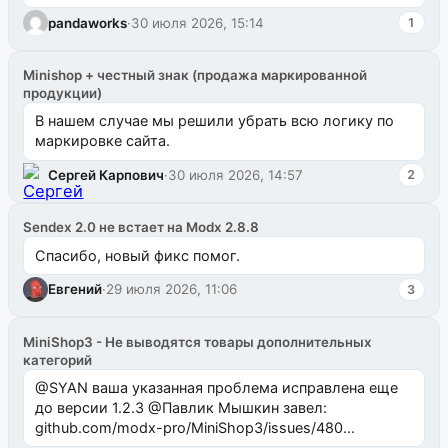
одноименном разделе на modx.pro пока пуст, и,...
pandaworks
·
30 июля 2026, 15:14
1
Minishop + честный знак (продажа маркированной
продукции)
В нашем случае мы решили убрать всю логику по
маркировке сайта.
Сергей Карпович
·
30 июля 2026, 14:57
2
Sendex 2.0 не встает на Modx 2.8.8
Спасибо, новый фикс помог.
Евгений
·
29 июля 2026, 11:06
3
MiniShop3 - Не выводятся товары дополнительных
категорий
@SYAN ваша указанная проблема исправлена еще
до версии 1.2.3 @Павлик Мышкин завел:
github.com/modx-pro/MiniShop3/issues/480
github.com/modx-pro/MiniShop3/issues/481Исправим