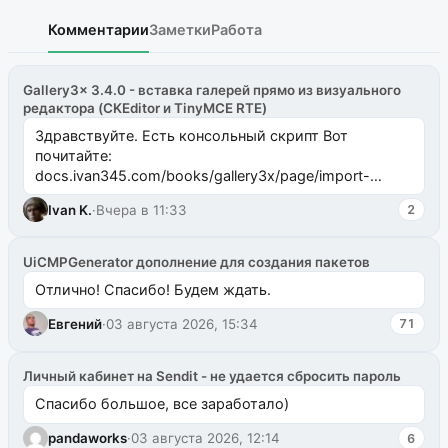
Комментарии
Заметки
Работа
Gallery3x 3.4.0 - вставка галерей прямо из визуального
редактора (CKEditor и TinyMCE RTE)
Здравствуйте. Есть консольный скрипт Вот
почитайте:
docs.ivan345.com/books/gallery3x/page/import-
ms2galleryphp
Ivan K.
·
Вчера в 11:33
2
UiCMPGenerator дополнение для создания пакетов
Отлично! Спасибо! Будем ждать.
Евгений
·
03 августа 2026, 15:34
71
Личный кабинет на Sendit - не удается сбросить пароль
Спасибо большое, все заработало)
pandaworks
·
03 августа 2026, 12:14
6