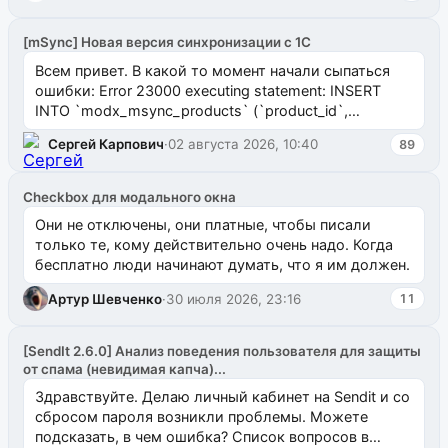
[mSync] Новая версия синхронизации с 1С
Всем привет. В какой то момент начали сыпаться
ошибки: Error 23000 executing statement: INSERT
INTO `modx_msync_products` (`product_id`,
`uuid_1c`) VALUES ...
Сергей Карпович
·
02 августа 2026, 10:40
89
Checkbox для модального окна
Они не отключены, они платные, чтобы писали
только те, кому действительно очень надо. Когда
бесплатно люди начинают думать, что я им должен.
Артур Шевченко
·
30 июля 2026, 23:16
11
[SendIt 2.6.0] Анализ поведения пользователя для защиты
от спама (невидимая капча)...
Здравствуйте. Делаю личный кабинет на Sendit и со
сбросом пароля возникли проблемы. Можете
подсказать, в чем ошибка? Список вопросов в