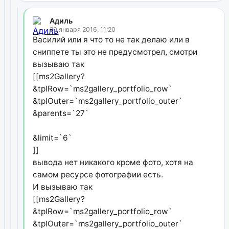
Адиль
20 января 2016, 11:20
Василий или я что то не так делаю или в
сниппете ты это не предусмотрел, смотри
вызываю так
[[ms2Gallery?
&tplRow=`ms2gallery_portfolio_row`
&tplOuter=`ms2gallery_portfolio_outer`
&parents=`27`
&limit=`6`
]]
вывода нет никакого кроме фото, хотя на
самом ресурсе фотографии есть.
И вызываю так
[[ms2Gallery?
&tplRow=`ms2gallery_portfolio_row`
&tplOuter=`ms2gallery_portfolio_outer`