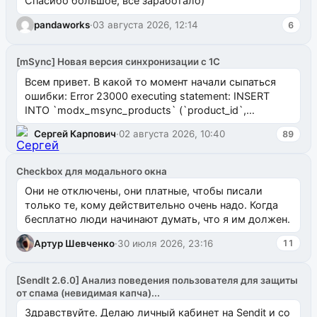
Спасибо большое, все заработало)
pandaworks
·
03 августа 2026, 12:14
6
[mSync] Новая версия синхронизации с 1С
Всем привет. В какой то момент начали сыпаться
ошибки: Error 23000 executing statement: INSERT
INTO `modx_msync_products` (`product_id`,
`uuid_1c`) VALUES ...
Сергей Карпович
·
02 августа 2026, 10:40
89
Checkbox для модального окна
Они не отключены, они платные, чтобы писали
только те, кому действительно очень надо. Когда
бесплатно люди начинают думать, что я им должен.
Артур Шевченко
·
30 июля 2026, 23:16
11
[SendIt 2.6.0] Анализ поведения пользователя для защиты
от спама (невидимая капча)...
Здравствуйте. Делаю личный кабинет на Sendit и со