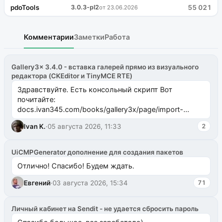
pdoTools
3.0.3-pl2
55 021
от 23.06.2026
Комментарии
Заметки
Работа
Gallery3x 3.4.0 - вставка галерей прямо из визуального
редактора (CKEditor и TinyMCE RTE)
Здравствуйте. Есть консольный скрипт Вот
почитайте:
docs.ivan345.com/books/gallery3x/page/import-
ms2galleryphp
Ivan K.
·
05 августа 2026, 11:33
2
UiCMPGenerator дополнение для создания пакетов
Отлично! Спасибо! Будем ждать.
Евгений
·
03 августа 2026, 15:34
71
Личный кабинет на Sendit - не удается сбросить пароль