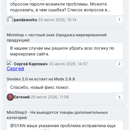
сбросом пароля возникли проблемы. Можете
подсказать, в чем ошибка? Список вопросов в
одноименном разделе на modx.pro пока пуст, и,...
pandaworks
·
30 июля 2026, 15:14
1
Minishop + честный знак (продажа маркированной
продукции)
В нашем случае мы решили убрать всю логику по
маркировке сайта.
Сергей Карпович
·
30 июля 2026, 14:57
2
Sendex 2.0 не встает на Modx 2.8.8
Спасибо, новый фикс помог.
Евгений
·
29 июля 2026, 11:06
3
MiniShop3 - Не выводятся товары дополнительных
категорий
@SYAN ваша указанная проблема исправлена еще