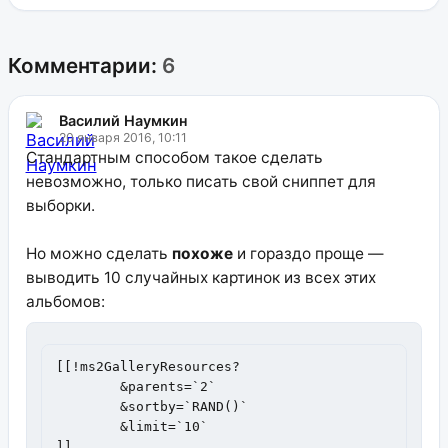
Комментарии:
6
Василий Наумкин
20 января 2016, 10:11
Стандартным способом такое сделать
невозможно, только писать свой сниппет для
выборки.
Но можно сделать
похоже
и гораздо проще —
выводить 10 случайных картинок из всех этих
альбомов:
[[!ms2GalleryResources?

	&parents=`2`

	&sortby=`RAND()`

	&limit=`10`

]]