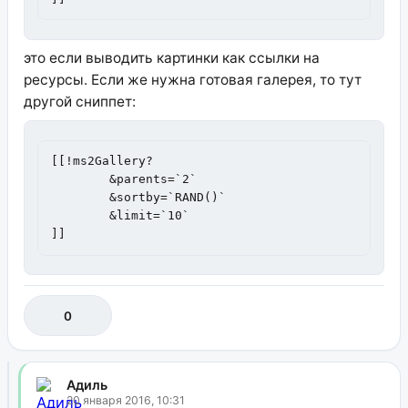
это если выводить картинки как ссылки на
ресурсы. Если же нужна готовая галерея, то тут
другой сниппет:
[[!ms2Gallery?

	&parents=`2`

	&sortby=`RAND()`

	&limit=`10`

]]
0
Адиль
20 января 2016, 10:31