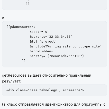
          ]]
и
[[pdoResources?

            &depth=`0`

            &parents=`32,33,34,35`

            &tpl=`project`

            &includeTVs=`img_site_port,type_site`

            &showHidden=`1`

            &sortby=`{"menuindex":"ASC"}`

        ]]
getResources выдает относительно правильный
результат:
<div class="case tehnology , ecommerce">
(в класс отправляется идентификатор для опр.группы с