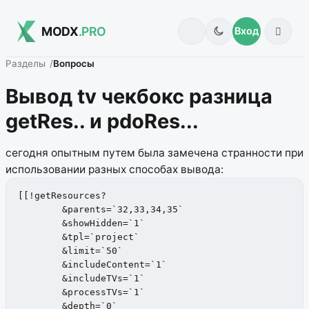
MODX
.PRO
Вход
Разделы
Вопросы
Вывод tv чекбокс разница
getRes.. и pdoRes...
сегодня опытным путем была замечена странности при
использовании разных способах вывода:
[[!getResources?

        &parents=`32,33,34,35`

        &showHidden=`1`

        &tpl=`project`

        &limit=`50`

        &includeContent=`1`

        &includeTVs=`1`

        &processTVs=`1`

        &depth=`0`
