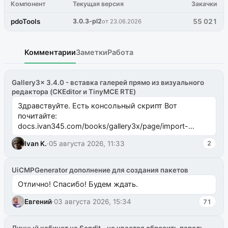
Компонент
Текущая версия
Закачки
pdoTools
3.0.3-pl2
55 021
от 23.06.2026
Комментарии
Заметки
Работа
Gallery3x 3.4.0 - вставка галерей прямо из визуального
редактора (CKEditor и TinyMCE RTE)
Здравствуйте. Есть консольный скрипт Вот
почитайте:
docs.ivan345.com/books/gallery3x/page/import-
ms2galleryphp
Ivan K.
·
05 августа 2026, 11:33
2
UiCMPGenerator дополнение для создания пакетов
Отлично! Спасибо! Будем ждать.
Евгений
·
03 августа 2026, 15:34
71