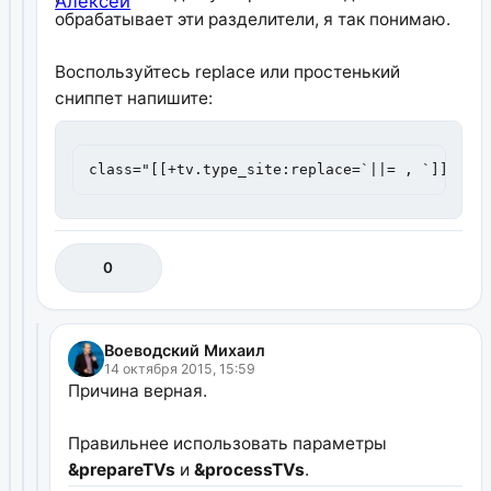
обрабатывает эти разделители, я так понимаю.
Воспользуйтесь replace или простенький
сниппет напишите:
class="[[+tv.type_site:replace=`||= , `]]"
0
Воеводский Михаил
14 октября 2015, 15:59
Причина верная.
Правильнее использовать параметры
&prepareTVs
и
&processTVs
.