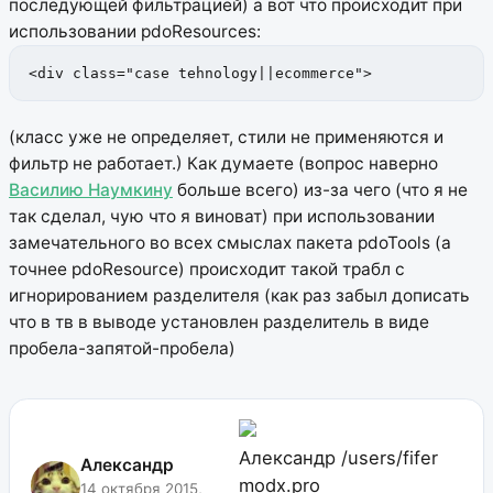
последующей фильтрацией)
а вот что происходит при
использовании pdoResources:
<div class="case tehnology||ecommerce">
(класс уже не определяет, стили не применяются и
фильтр не работает.)
Как думаете (вопрос наверно
Василию Наумкину
больше всего) из-за чего (что я не
так сделал, чую что я виноват) при использовании
замечательного во всех смыслах пакета pdoTools (а
точнее pdoResource) происходит такой трабл с
игнорированием разделителя (как раз забыл дописать
что в тв в выводе установлен разделитель в виде
пробела-запятой-пробела)
Александр
/users/fifer
Александр
modx.pro
14 октября 2015,