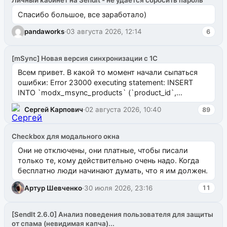
Личный кабинет на Sendit - не удается сбросить пароль
Спасибо большое, все заработало)
pandaworks
·
03 августа 2026, 12:14
6
[mSync] Новая версия синхронизации с 1С
Всем привет. В какой то момент начали сыпаться
ошибки: Error 23000 executing statement: INSERT
INTO `modx_msync_products` (`product_id`,
`uuid_1c`) VALUES ...
Сергей Карпович
·
02 августа 2026, 10:40
89
Checkbox для модального окна
Они не отключены, они платные, чтобы писали
только те, кому действительно очень надо. Когда
бесплатно люди начинают думать, что я им должен.
Артур Шевченко
·
30 июля 2026, 23:16
11
[SendIt 2.6.0] Анализ поведения пользователя для защиты
от спама (невидимая капча)...