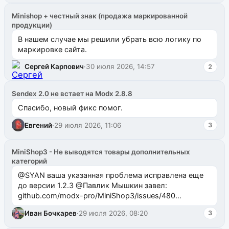
Minishop + честный знак (продажа маркированной
продукции)
В нашем случае мы решили убрать всю логику по
маркировке сайта.
Сергей Карпович
·
30 июля 2026, 14:57
2
Sendex 2.0 не встает на Modx 2.8.8
Спасибо, новый фикс помог.
Евгений
·
29 июля 2026, 11:06
3
MiniShop3 - Не выводятся товары дополнительных
категорий
@SYAN ваша указанная проблема исправлена еще
до версии 1.2.3 @Павлик Мышкин завел:
github.com/modx-pro/MiniShop3/issues/480
github.com/modx-pro/MiniShop3/issues/481Исправим
Иван Бочкарев
·
29 июля 2026, 08:20
3
в б...