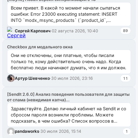
Всем привет. В какой то момент начали сыпаться
ошибки: Error 23000 executing statement: INSERT
INTO `modx_msync_products` (`product_id`,
`uuid_1c`) VALUES ...
Сергей Карпович
·
02 августа 2026, 10:40
89
Checkbox для модального окна
Они не отключены, они платные, чтобы писали
только те, кому действительно очень надо. Когда
бесплатно люди начинают думать, что я им должен.
Артур Шевченко
·
30 июля 2026, 23:16
11
[SendIt 2.6.0] Анализ поведения пользователя для защиты
от спама (невидимая капча)...
Здравствуйте. Делаю личный кабинет на Sendit и со
сбросом пароля возникли проблемы. Можете
подсказать, в чем ошибка? Список вопросов в
одноименном разделе на modx.pro пока пуст, и,...
pandaworks
·
30 июля 2026, 15:14
1