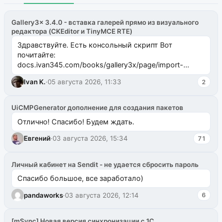
Gallery3x 3.4.0 - вставка галерей прямо из визуального
редактора (CKEditor и TinyMCE RTE)
Здравствуйте. Есть консольный скрипт Вот
почитайте:
docs.ivan345.com/books/gallery3x/page/import-
ms2galleryphp
Ivan K.
·
05 августа 2026, 11:33
2
UiCMPGenerator дополнение для создания пакетов
Отлично! Спасибо! Будем ждать.
Евгений
·
03 августа 2026, 15:34
71
Личный кабинет на Sendit - не удается сбросить пароль
Спасибо большое, все заработало)
pandaworks
·
03 августа 2026, 12:14
6
[mSync] Новая версия синхронизации с 1С