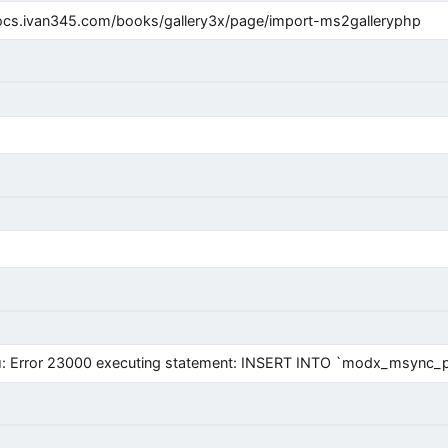
cs.ivan345.com/books/gallery3x/page/import-ms2galleryphp
Error 23000 executing statement: INSERT INTO `modx_msync_prod