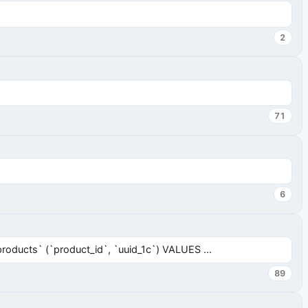
2
71
6
ucts` (`product_id`, `uuid_1c`) VALUES ...
89