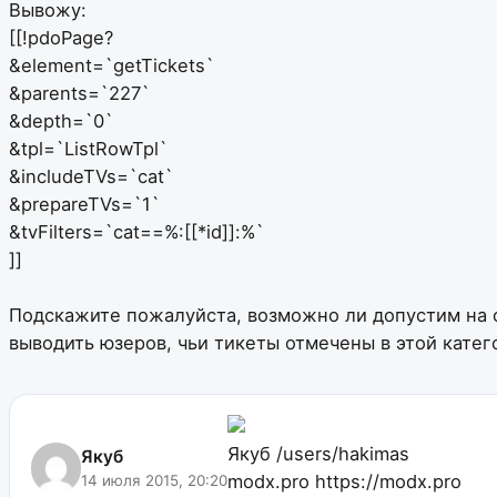
Вывожу:
[[!pdoPage?
&element=`getTickets`
&parents=`227`
&depth=`0`
&tpl=`ListRowTpl`
&includeTVs=`cat`
&prepareTVs=`1`
&tvFilters=`cat==%:[[*id]]:%`
]]
Подскажите пожалуйста, возможно ли допустим на с
выводить юзеров, чьи тикеты отмечены в этой катег
Якуб
/users/hakimas
Якуб
modx.pro
https://modx.pro
14 июля 2015, 20:20