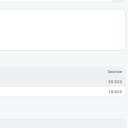
Закачки
55 023
19 623