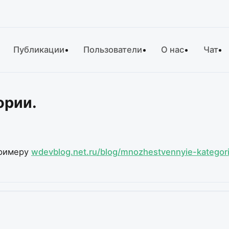
Публикации
Пользователи
О нас
Чат
ории.
примеру
wdevblog.net.ru/blog/mnozhestvennyie-kategori