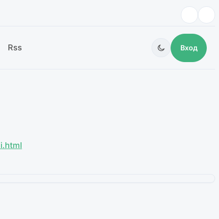
Rss
Вход
i.html