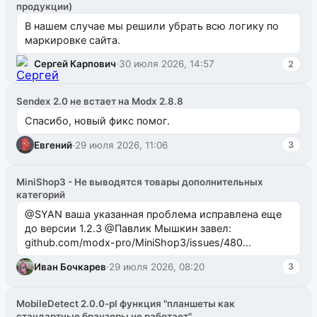
продукции)
В нашем случае мы решили убрать всю логику по
маркировке сайта.
Сергей Карпович
·
30 июля 2026, 14:57
2
Sendex 2.0 не встает на Modx 2.8.8
Спасибо, новый фикс помог.
Евгений
·
29 июля 2026, 11:06
3
MiniShop3 - Не выводятся товары дополнительных
категорий
@SYAN ваша указанная проблема исправлена еще
до версии 1.2.3 @Павлик Мышкин завел:
github.com/modx-pro/MiniShop3/issues/480
github.com/modx-pro/MiniShop3/issues/481Исправим
Иван Бочкарев
·
29 июля 2026, 08:20
3
в б...
MobileDetect 2.0.0-pl функция "планшеты как
стандартные браузеры не работает"