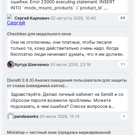
ошибки: Error 23000 executing statement: INSERT
INTO `modx_msync_products` (`product_id`,
`uuid_1c`) VALUES ...
Сергей Карпович
·
02 августа 2026, 10:40
89
Checkbox для модального окна
Они не отключены, они платные, чтобы писали
только те, кому действительно очень надо. Когда
бесплатно люди начинают думать, что я им должен.
Артур Шевченко
·
30 июля 2026, 23:16
11
[SendIt 2.6.0] Анализ поведения пользователя для защиты
от спама (невидимая капча)...
Здравствуйте. Делаю личный кабинет на Sendit и со
сбросом пароля возникли проблемы. Можете
подсказать, в чем ошибка? Список вопросов в
одноименном разделе на modx.pro пока пуст, и,...
pandaworks
·
30 июля 2026, 15:14
1
Minishop + честный знак (продажа маркированной