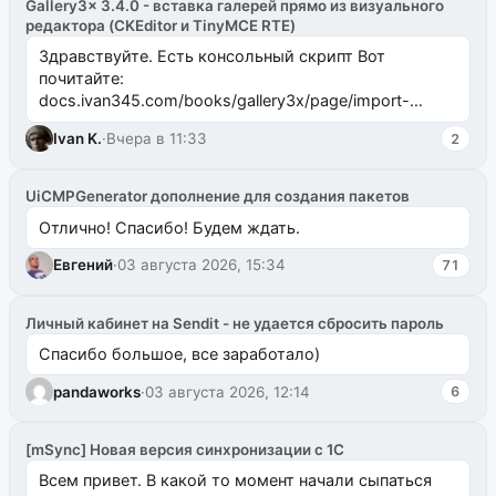
Gallery3x 3.4.0 - вставка галерей прямо из визуального
редактора (CKEditor и TinyMCE RTE)
Здравствуйте. Есть консольный скрипт Вот
почитайте:
docs.ivan345.com/books/gallery3x/page/import-
ms2galleryphp
Ivan K.
·
Вчера в 11:33
2
UiCMPGenerator дополнение для создания пакетов
Отлично! Спасибо! Будем ждать.
Евгений
·
03 августа 2026, 15:34
71
Личный кабинет на Sendit - не удается сбросить пароль
Спасибо большое, все заработало)
pandaworks
·
03 августа 2026, 12:14
6
[mSync] Новая версия синхронизации с 1С
Всем привет. В какой то момент начали сыпаться