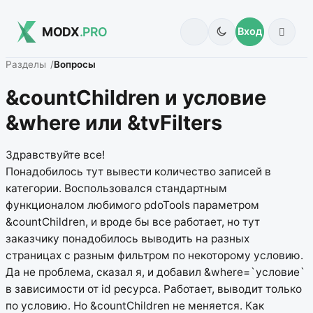
MODX
.PRO
Вход
Разделы
Вопросы
&countChildren и условие
&where или &tvFilters
Здравствуйте все!
Понадобилось тут вывести количество записей в
категории. Воспользовался стандартным
функционалом любимого pdoTools параметром
&countChildren, и вроде бы все работает, но тут
заказчику понадобилось выводить на разных
страницах с разным фильтром по некоторому условию.
Да не проблема, сказал я, и добавил &where=`условие`
в зависимости от id ресурса. Работает, выводит только
по условию. Но &countChildren не меняется. Как