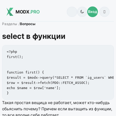
MODX
.PRO
Вход
Разделы
Вопросы
select в функции
<?php

first();

function first() {

$result = $modx->query("SELECT * FROM `ig_users` WHER
$row = $result->fetch(PDO::FETCH_ASSOC);

echo $name = $row['name'];

}
Такая простая вещица не работает, может кто-нибудь
обьяснить почему? Причем если вытащить из функции,
то все вполне себе работает