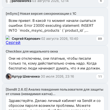
pandaworks
·
03 августа 2026, 12:14
6
[mSync] Новая версия синхронизации с 1С
Всем привет. В какой то момент начали сыпаться
ошибки: Error 23000 executing statement: INSERT
INTO `modx_msync_products` (`product_id`,
`uuid_1c`) VALUES ...
Сергей Карпович
·
02 августа 2026, 10:40
89
Checkbox для модального окна
Они не отключены, они платные, чтобы писали
только те, кому действительно очень надо. Когда
бесплатно люди начинают думать, что я им должен.
Артур Шевченко
·
30 июля 2026, 23:16
11
[SendIt 2.6.0] Анализ поведения пользователя для защиты
от спама (невидимая капча)...
Здравствуйте. Делаю личный кабинет на Sendit и со
сбросом пароля возникли проблемы. Можете