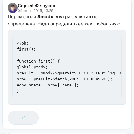
Сергей Фещуков
04 июля 2015, 13:29
Переменная
$modx
внутри функции не
определена. Надо определить её как глобальную.
<?php

first();

function first() {

global $modx;

$result = $modx->query("SELECT * FROM `ig_users` 
$row = $result->fetch(PDO::FETCH_ASSOC);

echo $name = $row['name'];

}
+1