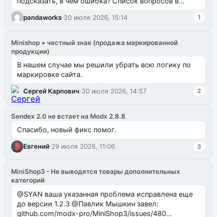
подсказать, в чем ошибка? Список вопросов в
одноименном разделе на modx.pro пока пуст, и,...
pandaworks
·
30 июля 2026, 15:14
1
Minishop + честный знак (продажа маркированной
продукции)
В нашем случае мы решили убрать всю логику по
маркировке сайта.
Сергей Карпович
·
30 июля 2026, 14:57
2
Sendex 2.0 не встает на Modx 2.8.8
Спасибо, новый фикс помог.
Евгений
·
29 июля 2026, 11:06
3
MiniShop3 - Не выводятся товары дополнительных
категорий
@SYAN ваша указанная проблема исправлена еще
до версии 1.2.3 @Павлик Мышкин завел:
github.com/modx-pro/MiniShop3/issues/480