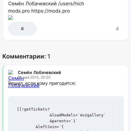
Семён Лобачевский
/users/hich
modx.pro
https://modx.pro
4
0
Комментарии:
1
Семён Лобачевский
16 мая 2015, 20:30
Решил, если кому пригодится:
[[!getTickets? 

              &loadModels=`ms2gallery`

              &parents=`1` 

	&leftJoin=`{
