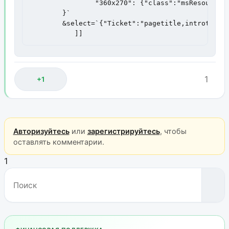
		"360x270": {"class":"msResourceFile","alias":"360x270", "on": "360x270.resource_id = Ticket.id AND 360x270.path LIKE '%/360x270/' AND 360x270.rank=0"}

	}`

	&select=`{"Ticket":"pagetitle,introtext,uri","360x270":"360x270.url as 360x270"}`

           ]]
1
+1
Авторизуйтесь
или
зарегистрируйтесь
, чтобы
оставлять комментарии.
1