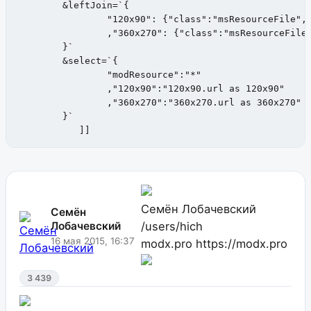
	&leftJoin=`{

		"120x90": {"class":"msResourceFile","alias":"120x90", "on": "120x90.resource_id = modResource.id AND 120x90.path LIKE '%/120x90/' AND 120x90.rank=0"}

		,"360x270": {"class":"msResourceFile","alias":"360x270", "on": "360x270.resource_id = modResource.id AND 360x270.path LIKE '%/360x270/' AND 360x270.rank=0"}

	}`

	&select=`{

		"modResource":"*"

		,"120x90":"120x90.url as 120x90"

		,"360x270":"360x270.url as 360x270"

	}`

           ]]
Семён Лобачевский
Семён
/users/hich
Лобачевский
16 мая 2015, 16:37
modx.pro
https://modx.pro
3 439