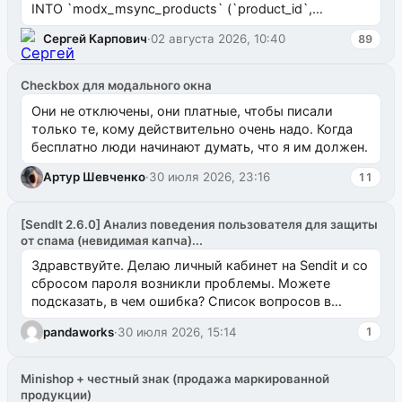
INTO `modx_msync_products` (`product_id`,
`uuid_1c`) VALUES ...
Сергей Карпович
·
02 августа 2026, 10:40
89
Checkbox для модального окна
Они не отключены, они платные, чтобы писали
только те, кому действительно очень надо. Когда
бесплатно люди начинают думать, что я им должен.
Артур Шевченко
·
30 июля 2026, 23:16
11
[SendIt 2.6.0] Анализ поведения пользователя для защиты
от спама (невидимая капча)...
Здравствуйте. Делаю личный кабинет на Sendit и со
сбросом пароля возникли проблемы. Можете
подсказать, в чем ошибка? Список вопросов в
одноименном разделе на modx.pro пока пуст, и,...
pandaworks
·
30 июля 2026, 15:14
1
Minishop + честный знак (продажа маркированной
продукции)