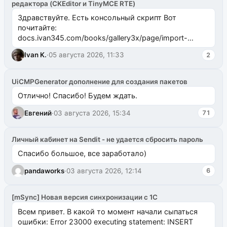
редактора (CKEditor и TinyMCE RTE)
Здравствуйте. Есть консольный скрипт Вот
почитайте:
docs.ivan345.com/books/gallery3x/page/import-
ms2galleryphp
Ivan K.
·
05 августа 2026, 11:33
2
UiCMPGenerator дополнение для создания пакетов
Отлично! Спасибо! Будем ждать.
Евгений
·
03 августа 2026, 15:34
71
Личный кабинет на Sendit - не удается сбросить пароль
Спасибо большое, все заработало)
pandaworks
·
03 августа 2026, 12:14
6
[mSync] Новая версия синхронизации с 1С
Всем привет. В какой то момент начали сыпаться
ошибки: Error 23000 executing statement: INSERT