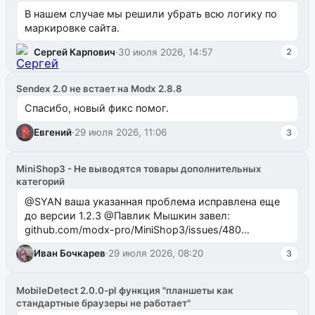
В нашем случае мы решили убрать всю логику по
маркировке сайта.
Сергей Карпович
·
30 июля 2026, 14:57
2
Sendex 2.0 не встает на Modx 2.8.8
Спасибо, новый фикс помог.
Евгений
·
29 июля 2026, 11:06
3
MiniShop3 - Не выводятся товары дополнительных
категорий
@SYAN ваша указанная проблема исправлена еще
до версии 1.2.3 @Павлик Мышкин завел:
github.com/modx-pro/MiniShop3/issues/480
github.com/modx-pro/MiniShop3/issues/481Исправим
Иван Бочкарев
·
29 июля 2026, 08:20
3
в б...
MobileDetect 2.0.0-pl функция "планшеты как
стандартные браузеры не работает"