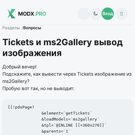
MODX
.PRO
Вход
Разделы
Вопросы
Tickets и ms2Gallery вывод
изображения
Добрый вечер!
Подскажите, как вывести через Tickets изображение из
ms2Gallery?
Пробую вот так, но не выводит:
[[!pdoPage? 

              &element=`getTickets`

	      &loadModels=`ms2gallery`

	      &tpl=`@INLINE [[+360x270]]` 

              &parents=`1` 
