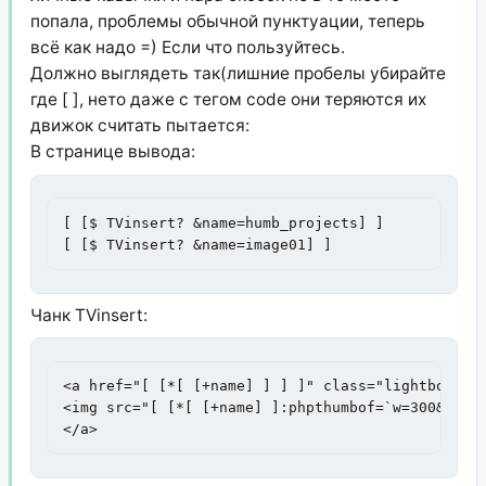
попала, проблемы обычной пунктуации, теперь
всё как надо =) Если что пользуйтесь.
Должно выглядеть так(лишние пробелы убирайте
где [ ], нето даже с тегом code они теряются их
движок считать пытается:
В странице вывода:
[ [$ TVinsert? &name=humb_projects] ]

[ [$ TVinsert? &name=image01] ]
Чанк TVinsert:
<a href="[ [*[ [+name] ] ] ]" class="lightbox" re
<img src="[ [*[ [+name] ]:phpthumbof=`w=300&h=30
</a>