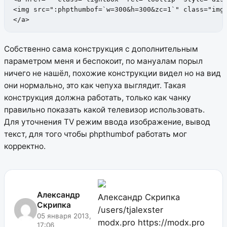
<img src=":phpthumbof=`w=300&h=300&zc=1`" class="img-
</a>
Собственно сама конструкция с дополнительным
параметром меня и беспокоит, по мануалам порыл
ничего не нашёл, похожие конструкции видел но на вид
они нормально, это как чепуха выглядит. Такая
конструкция должна работать, только как чанку
правильно показать какой телевизор использовать.
Для уточнения TV режим ввода изображение, вывод
текст, для того чтобы phpthumbof работать мог
корректно.
Александр
Александр Скрипка
Скрипка
/users/tjalexster
05 января 2013,
modx.pro
https://modx.pro
17:06