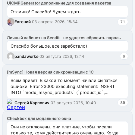
UiCMPGenerator дополнение для создания пакетов
Отлично! Спасибо! Будем ждать.
Евгений
·
03 августа 2026, 15:34
71
Личный кабинет на Sendit - не удается сбросить пароль
Спасибо большое, все заработало)
pandaworks
·
03 августа 2026, 12:14
6
[mSync] Новая версия синхронизации с 1С
Всем привет. В какой то момент начали сыпаться
ошибки: Error 23000 executing statement: INSERT
INTO `modx_msync_products` (`product_id`,
`uuid_1c`) VALUES ...
Сергей Карпович
·
02 августа 2026, 10:40
89
Checkbox для модального окна
Они не отключены, они платные, чтобы писали
только те, кому действительно очень надо. Когда