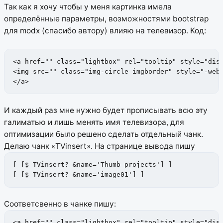
Так как я хочу чтобы у меня картинка имела
определённые параметры, возможностями bootstrap
для modx (спасибо автору) влияю на телевизор. Код:
<a href="" class="lightbox" rel="tooltip" style="disp
<img src="" class="img-circle imgborder" style="-webk
</a>
И каждый раз мне нужно будет прописывать всю эту
галиматью и лишь менять имя телевизора, для
оптимизации было решено сделать отдельный чанк.
Делаю чанк «TVinsert». На странице вывода пишу
[ [$ TVinsert? &name='Thumb_projects'] ]

[ [$ TVinsert? &name='image01'] ]
Соответсвенно в чанке пишу:
<a href="" class="lightbox" rel="tooltip" style="disp