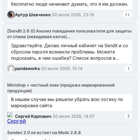
бесплатно люди начинают думать, что я им должен.
Артур Шевченко
·
30 июля 2026, 23:16
11
[SendIt 2.6.0] Анализ поведения пользователя для защиты
от спама (невидимая капча)...
Здравствуйте. Делаю личный кабинет на Sendit и со
сбросом пароля возникли проблемы. Можете
подсказать, в чем ошибка? Список вопросов в
одноименном разделе на modx.pro пока пуст, и,...
pandaworks
·
30 июля 2026, 15:14
1
Minishop + честный знак (продажа маркированной
продукции)
В нашем случае мы решили убрать всю логику по
маркировке сайта.
Сергей Карпович
·
30 июля 2026, 14:57
2
Sendex 2.0 не встает на Modx 2.8.8