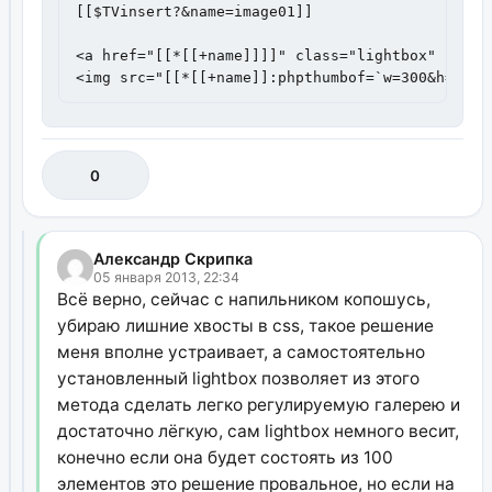
[[$TVinsert?&name=image01]]

<a href="[[*[[+name]]]]" class="lightbox" rel="
<img src="[[*[[+name]]:phpthumbof=`w=300&h=300&
0
Александр Скрипка
05 января 2013, 22:34
Всё верно, сейчас с напильником копошусь,
убираю лишние хвосты в css, такое решение
меня вполне устраивает, а самостоятельно
установленный lightbox позволяет из этого
метода сделать легко регулируемую галерею и
достаточно лёгкую, сам lightbox немного весит,
конечно если она будет состоять из 100
элементов это решение провальное, но если на