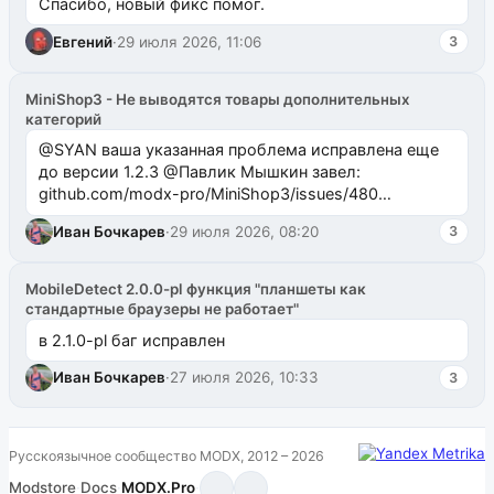
Спасибо, новый фикс помог.
Евгений
·
29 июля 2026, 11:06
3
MiniShop3 - Не выводятся товары дополнительных
категорий
@SYAN ваша указанная проблема исправлена еще
до версии 1.2.3 @Павлик Мышкин завел:
github.com/modx-pro/MiniShop3/issues/480
github.com/modx-pro/MiniShop3/issues/481Исправим
Иван Бочкарев
·
29 июля 2026, 08:20
3
в б...
MobileDetect 2.0.0-pl функция "планшеты как
стандартные браузеры не работает"
в 2.1.0-pl баг исправлен
Иван Бочкарев
·
27 июля 2026, 10:33
3
Русскоязычное сообщество MODX, 2012 – 2026
Modstore
·
Docs
·
MODX.Pro
·