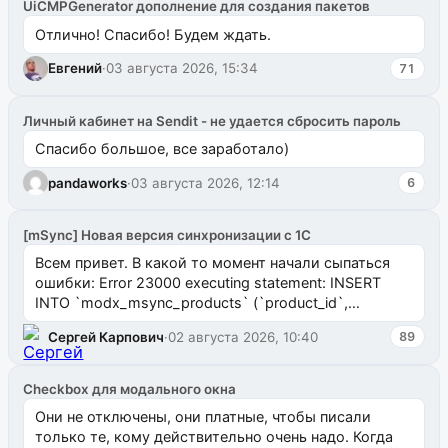
UiCMPGenerator дополнение для создания пакетов
Отлично! Спасибо! Будем ждать.
Евгений
·
03 августа 2026, 15:34
71
Личный кабинет на Sendit - не удается сбросить пароль
Спасибо большое, все заработало)
pandaworks
·
03 августа 2026, 12:14
6
[mSync] Новая версия синхронизации с 1С
Всем привет. В какой то момент начали сыпаться
ошибки: Error 23000 executing statement: INSERT
INTO `modx_msync_products` (`product_id`,
`uuid_1c`) VALUES ...
Сергей Карпович
·
02 августа 2026, 10:40
89
Checkbox для модального окна
Они не отключены, они платные, чтобы писали
только те, кому действительно очень надо. Когда