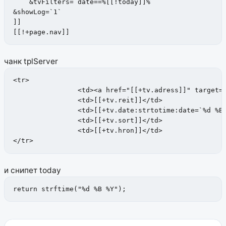
    &tvFilters=`date==%[[!today]]%`

&showLog=`1`

]]

[[!+page.nav]]
чанк tplServer
<tr>

		<td><a href="[[+tv.adress]]" target="_blank">[[+pagetitle]]</a></td>

		<td>[[+tv.reit]]</td>

		<td>[[+tv.date:strtotime:date=`%d %B %Y`]]</td>

		<td>[[+tv.sort]]</td>

		<td>[[+tv.hron]]</td>

</tr>
и снипет today
return strftime("%d %B %Y");