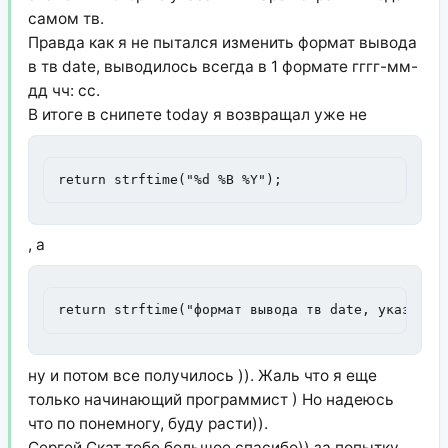
самом тв.
Правда как я не пытался изменить формат вывода
в тв date, выводилось всегда в 1 формате гггг-мм-
дд чч: сс.
В итоге в снипете today я возвращал уже не
return strftime("%d %B %Y");
, а
return strftime("формат вывода тв date, указанны
ну и потом все получилось )). Жаль что я еще
только начинающий программист ) Но надеюсь
что по понемногу, буду расти)).
Сергей Скат тебе большое спасибо)) за попытку