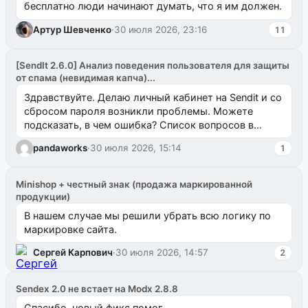
бесплатно люди начинают думать, что я им должен.
Артур Шевченко
·
30 июля 2026, 23:16
11
[SendIt 2.6.0] Анализ поведения пользователя для защиты
от спама (невидимая капча)...
Здравствуйте. Делаю личный кабинет на Sendit и со
сбросом пароля возникли проблемы. Можете
подсказать, в чем ошибка? Список вопросов в
одноименном разделе на modx.pro пока пуст, и,...
pandaworks
·
30 июля 2026, 15:14
1
Minishop + честный знак (продажа маркированной
продукции)
В нашем случае мы решили убрать всю логику по
маркировке сайта.
Сергей Карпович
·
30 июля 2026, 14:57
2
Sendex 2.0 не встает на Modx 2.8.8
Спасибо, новый фикс помог.