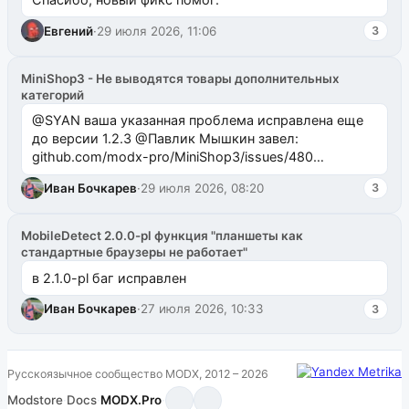
Евгений
·
29 июля 2026, 11:06
3
MiniShop3 - Не выводятся товары дополнительных
категорий
@SYAN ваша указанная проблема исправлена еще
до версии 1.2.3 @Павлик Мышкин завел:
github.com/modx-pro/MiniShop3/issues/480
github.com/modx-pro/MiniShop3/issues/481Исправим
Иван Бочкарев
·
29 июля 2026, 08:20
3
в б...
MobileDetect 2.0.0-pl функция "планшеты как
стандартные браузеры не работает"
в 2.1.0-pl баг исправлен
Иван Бочкарев
·
27 июля 2026, 10:33
3
Русскоязычное сообщество MODX, 2012 – 2026
Modstore
·
Docs
·
MODX.Pro
·