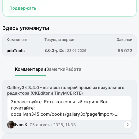
Поддержать
Здесь упомянуты
Компонент
Текущая версия
Закачки
pdoTools
3.0.3-pl2
55 023
от 23.06.2026
Комментарии
Заметки
Работа
Gallery3x 3.4.0 - вставка галерей прямо из визуального
редактора (CKEditor и TinyMCE RTE)
Здравствуйте. Есть консольный скрипт Вот
почитайте:
docs.ivan345.com/books/gallery3x/page/import-
ms2galleryphp
Ivan K.
·
05 августа 2026, 11:33
2