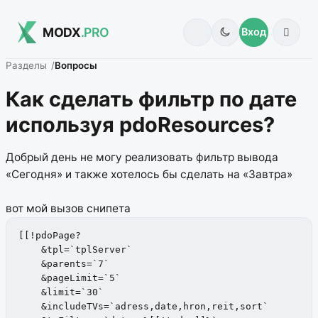
MODX
.PRO
Вход
Разделы
Вопросы
Как сделать фильтр по дате
используя pdoResources?
Добрый день не могу реализовать фильтр вывода
«Сегодня» и также хотелось бы сделать на «Завтра»
вот мой вызов снипета
[[!pdoPage?

    &tpl=`tplServer`

    &parents=`7`

    &pageLimit=`5`

    &limit=`30`

    &includeTVs=`adress,date,hron,reit,sort`
