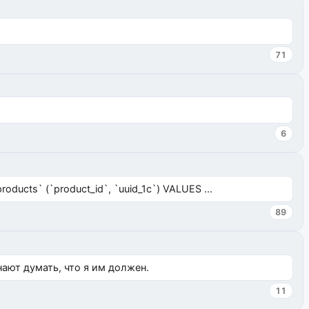
71
6
ucts` (`product_id`, `uuid_1c`) VALUES ...
89
нают думать, что я им должен.
11