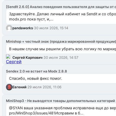
[SendIt 2.6.0] Анализ поведения пользователя для защиты от 
Здравствуйте. Делаю личный кабинет на Sendit и со сб
modx.pro пока пуст, и,...
pandaworks
·
30 июля 2026, 15:14
Minishop + честный знак (продажа маркированной продукции
В нашем случае мы решили убрать всю логику по маркир
Сергей Карпович
·
30 июля 2026, 14:57
Sendex 2.0 не встает на Modx 2.8.8
Спасибо, новый фикс помог.
Евгений
·
29 июля 2026, 11:06
MiniShop3 - Не выводятся товары дополнительных категорий
@SYAN ваша указанная проблема исправлена еще до версии 1.2.3 @Павлик Мышкин завел: gith
pro/MiniShop3/issues/481Исправим в б...