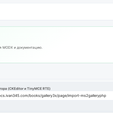
ия MODX и документацию.
тора (CKEditor и TinyMCE RTE)
cs.ivan345.com/books/gallery3x/page/import-ms2galleryphp