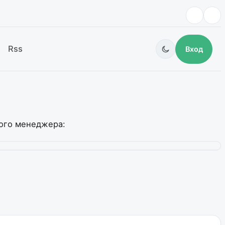
Rss
Вход
вого менеджера: