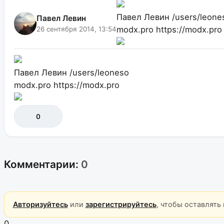
Павел Левин
/users/leone
Павел Левин
modx.pro
https://modx.pro
26 сентября 2014, 13:54
Павел Левин
/users/leoneso
modx.pro
https://modx.pro
0
Комментарии:
0
Авторизуйтесь
или
зарегистрируйтесь
, чтобы оставлять
0