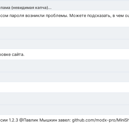
спама (невидимая капча)...
росом пароля возникли проблемы. Можете подсказать, в чем 
)
овке сайта.
ub.com/modx-pro/MiniShop3/issues/480 github.com/modx-