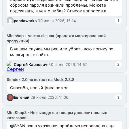
сбросом пароля возникли проблемы. Можете
подсказать, в чем ошибка? Список вопросов в
одноименном разделе на modx.pro пока пуст, и,...
pandaworks
·
30 июля 2026, 15:14
1
Minishop + честный знак (продажа маркированной
продукции)
В нашем случае мы решили убрать всю логику по
маркировке сайта.
Сергей Карпович
·
30 июля 2026, 14:57
2
Sendex 2.0 не встает на Modx 2.8.8
Спасибо, новый фикс помог.
Евгений
·
29 июля 2026, 11:06
3
MiniShop3 - Не выводятся товары дополнительных
категорий
@SYAN ваша указанная проблема исправлена еще