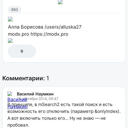
882
Алла Борисова
/users/alluska27
modx.pro
https://modx.pro
0
Комментарии:
1
Василий Наумкин
16 сентября 2014, 09:47
В принципе, в mSearch2 есть такой поиск и есть
возможность его отключить (параметр &onlyIndex).
А вот включить только его… Ну не знаю — не
пробовал.