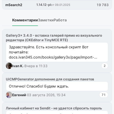
mSearch2
1.14.12-pl
19 783
от 09.01.2025
Комментарии
Заметки
Работа
Gallery3x 3.4.0 - вставка галерей прямо из визуального
редактора (CKEditor и TinyMCE RTE)
Здравствуйте. Есть консольный скрипт Вот
почитайте:
docs.ivan345.com/books/gallery3x/page/import-
ms2galleryphp
Ivan K.
·
Вчера в 11:33
2
UiCMPGenerator дополнение для создания пакетов
Отлично! Спасибо! Будем ждать.
Евгений
·
03 августа 2026, 15:34
71
Личный кабинет на Sendit - не удается сбросить пароль