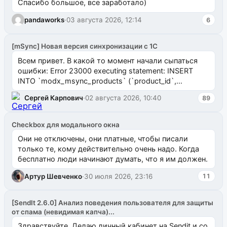
Спасибо большое, все заработало)
pandaworks
·
03 августа 2026, 12:14
6
[mSync] Новая версия синхронизации с 1С
Всем привет. В какой то момент начали сыпаться
ошибки: Error 23000 executing statement: INSERT
INTO `modx_msync_products` (`product_id`,
`uuid_1c`) VALUES ...
Сергей Карпович
·
02 августа 2026, 10:40
89
Checkbox для модального окна
Они не отключены, они платные, чтобы писали
только те, кому действительно очень надо. Когда
бесплатно люди начинают думать, что я им должен.
Артур Шевченко
·
30 июля 2026, 23:16
11
[SendIt 2.6.0] Анализ поведения пользователя для защиты
от спама (невидимая капча)...
Здравствуйте. Делаю личный кабинет на Sendit и со