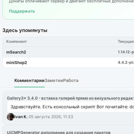
Донаты оплачивают сервер и двигают бесплатные дополнен
Поддержать
Здесь упомянуты
Компонент
Текущая
mSearch2
1.14.12-p
miniShop2
4.4.2-pl
Комментарии
Заметки
Работа
Gallery3x 3.4.0 - вставка галерей прямо из визуального редак
Здравствуйте. Есть консольный скрипт Вот почитайте: do
Ivan K.
·
05 августа 2026, 11:33
UiCMPGenerator дополнение для создания пакетов