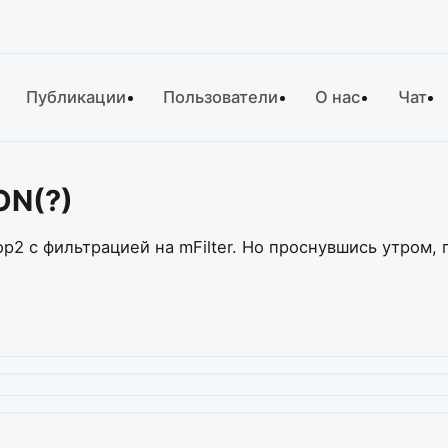
Публикации
Пользователи
О нас
Чат
ON(?)
p2 с фильтрацией на mFilter. Но проснувшись утром,