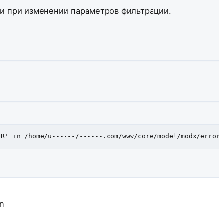
 и при изменении параметров фильтрации.
OR' in /home/u------/------.com/www/core/model/modx/erro
en