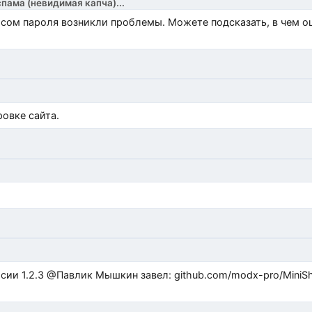
спама (невидимая капча)...
росом пароля возникли проблемы. Можете подсказать, в чем 
)
овке сайта.
ub.com/modx-pro/MiniShop3/issues/480 github.com/modx-