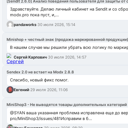
[SendIt 2.6.0] Анализ поведения пользователя для защиты от 
Здравствуйте. Делаю личный кабинет на Sendit и со сб
modx.pro пока пуст, и,...
pandaworks
·
30 июля 2026, 15:14
Minishop + честный знак (продажа маркированной продукции
В нашем случае мы решили убрать всю логику по маркир
Сергей Карпович
·
30 июля 2026, 14:57
Sendex 2.0 не встает на Modx 2.8.8
Спасибо, новый фикс помог.
Евгений
·
29 июля 2026, 11:06
MiniShop3 - Не выводятся товары дополнительных категорий
@SYAN ваша указанная проблема исправлена еще до версии 1.2.3 @Павлик Мышкин завел: gith
pro/MiniShop3/issues/481Исправим в б...