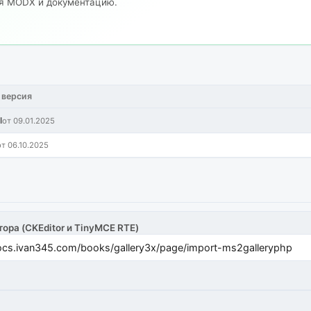
ия MODX и документацию.
 версия
l
от 09.01.2025
от 06.10.2025
тора (CKEditor и TinyMCE RTE)
cs.ivan345.com/books/gallery3x/page/import-ms2galleryphp