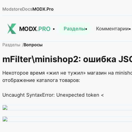
Modstore
Docs
MODX.Pro
MODX
.PRO
Разделы
Комментарии
Разделы
Вопросы
mFilter\minishop2: ошибка JS
Некоторое время «жил не тужил» магазин на minisho
отображение каталога товаров:
Uncaught SyntaxError: Unexpected token <