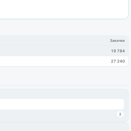
Закачки
19 784
27 240
2