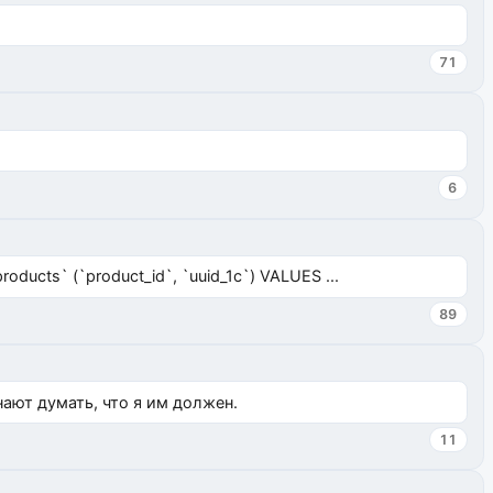
71
6
ucts` (`product_id`, `uuid_1c`) VALUES ...
89
нают думать, что я им должен.
11