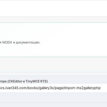
ия MODX и документацию.
тора (CKEditor и TinyMCE RTE)
cs.ivan345.com/books/gallery3x/page/import-ms2galleryphp