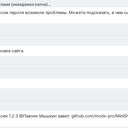
спама (невидимая капча)...
росом пароля возникли проблемы. Можете подсказать, в чем 
)
овке сайта.
ub.com/modx-pro/MiniShop3/issues/480 github.com/modx-