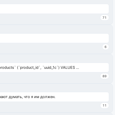
71
6
ucts` (`product_id`, `uuid_1c`) VALUES ...
89
нают думать, что я им должен.
11