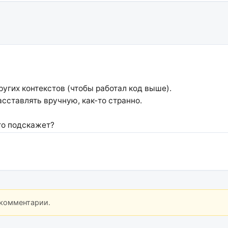
угих контекстов (чтобы работал код выше).
асставлять вручную, как-то странно.
то подскажет?
 комментарии.