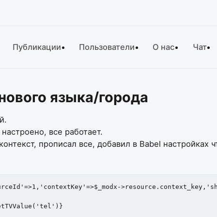
Публикации
Пользователи
О нас
Чат
 нового языка/города
й.
 настроено, все работает.
нтекст, прописал все, добавил в Babel настройках чт
rceId'=>1,'contextKey'=>$_modx->resource.context_key,'sh
etTVValue('tel')}