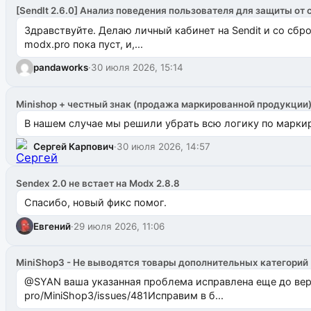
[SendIt 2.6.0] Анализ поведения пользователя для защиты от 
Здравствуйте. Делаю личный кабинет на Sendit и со сб
modx.pro пока пуст, и,...
pandaworks
·
30 июля 2026, 15:14
Minishop + честный знак (продажа маркированной продукции
В нашем случае мы решили убрать всю логику по маркир
Сергей Карпович
·
30 июля 2026, 14:57
Sendex 2.0 не встает на Modx 2.8.8
Спасибо, новый фикс помог.
Евгений
·
29 июля 2026, 11:06
MiniShop3 - Не выводятся товары дополнительных категорий
@SYAN ваша указанная проблема исправлена еще до версии 1.2.3 @Павлик Мышкин завел: gith
pro/MiniShop3/issues/481Исправим в б...