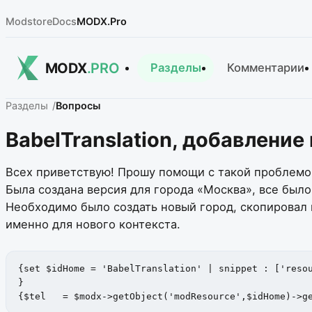
Modstore
Docs
MODX.Pro
MODX
.PRO
Разделы
Комментарии
Разделы
Вопросы
BabelTranslation, добавление
Всех приветствую! Прошу помощи с такой проблемо
Была создана версия для города «Москва», все было
Необходимо было создать новый город, скопировал ко
именно для нового контекста.
{set $idHome = 'BabelTranslation' | snippet : ['resou
}

{$tel   = $modx->getObject('modResource',$idHome)->g