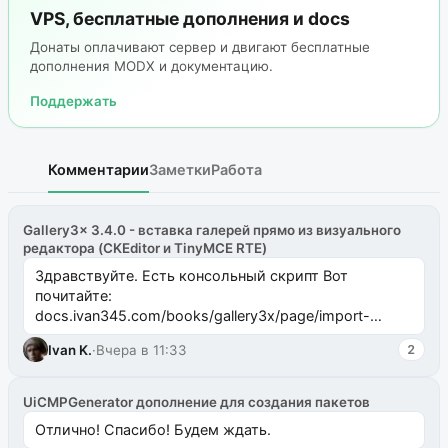
VPS, бесплатные дополнения и docs
Донаты оплачивают сервер и двигают бесплатные
дополнения MODX и документацию.
Поддержать
Комментарии
Заметки
Работа
Gallery3x 3.4.0 - вставка галерей прямо из визуального
редактора (CKEditor и TinyMCE RTE)
Здравствуйте. Есть консольный скрипт Вот
почитайте:
docs.ivan345.com/books/gallery3x/page/import-
ms2galleryphp
Ivan K.
·
Вчера в 11:33
2
UiCMPGenerator дополнение для создания пакетов
Отлично! Спасибо! Будем ждать.