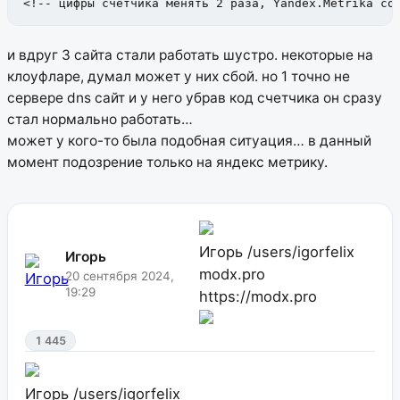
<!-- цифры счетчика менять 2 раза, Yandex.Metrika co
и вдруг 3 сайта стали работать шустро. некоторые на
клоуфларе, думал может у них сбой. но 1 точно не
сервере dns сайт и у него убрав код счетчика он сразу
стал нормально работать…
может у кого-то была подобная ситуация… в данный
момент подозрение только на яндекс метрику.
Игорь
/users/igorfelix
Игорь
modx.pro
20 сентября 2024,
19:29
https://modx.pro
1 445
Игорь
/users/igorfelix