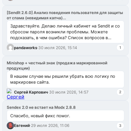
[SendIt 2.6.0] Анализ поведения пользователя для защиты
от спама (невидимая капча)...
Здравствуйте. Делаю личный кабинет на Sendit и со
сбросом пароля возникли проблемы. Можете
подсказать, в чем ошибка? Список вопросов в
одноименном разделе на modx.pro пока пуст, и,...
pandaworks
·
30 июля 2026, 15:14
1
Minishop + честный знак (продажа маркированной
продукции)
В нашем случае мы решили убрать всю логику по
маркировке сайта.
Сергей Карпович
·
30 июля 2026, 14:57
2
Sendex 2.0 не встает на Modx 2.8.8
Спасибо, новый фикс помог.
Евгений
·
29 июля 2026, 11:06
3