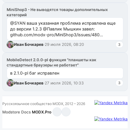
MiniShop3 - Не выводятся товары дополнительных
категорий
@SYAN ваша указанная проблема исправлена еще
до версии 1.2.3 @Павлик Мышкин завел:
github.com/modx-pro/MiniShop3/issues/480
github.com/modx-pro/MiniShop3/issues/481Исправим
Иван Бочкарев
·
29 июля 2026, 08:20
3
в б...
MobileDetect 2.0.0-pl функция "планшеты как
стандартные браузеры не работает"
в 2.1.0-pl баг исправлен
Иван Бочкарев
·
27 июля 2026, 10:33
3
Русскоязычное сообщество MODX, 2012 – 2026
Modstore
·
Docs
·
MODX.Pro
·