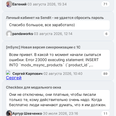
Евгений
·
03 августа 2026, 15:34
71
Личный кабинет на Sendit - не удается сбросить пароль
Спасибо большое, все заработало)
pandaworks
·
03 августа 2026, 12:14
6
[mSync] Новая версия синхронизации с 1С
Всем привет. В какой то момент начали сыпаться
ошибки: Error 23000 executing statement: INSERT
INTO `modx_msync_products` (`product_id`,
`uuid_1c`) VALUES ...
Сергей Карпович
·
02 августа 2026, 10:40
89
Checkbox для модального окна
Они не отключены, они платные, чтобы писали
только те, кому действительно очень надо. Когда
бесплатно люди начинают думать, что я им должен.
Артур Шевченко
·
30 июля 2026, 23:16
11